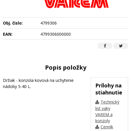
Obj. čislo:
4799306
EAN:
4799306000000
Popis položky
Držiak - konzola kovová na uchytenie
Prílohy na
nádoby 5-40 L.
stiahnutie
Technický
list vaky
VAREM a
konzoly
Cenník