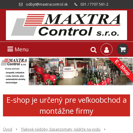
odbyt@maxtracontrol.sk
031 / 7707 561-2
Menu
E-shop je určený pre veľkoobchod a
montážne firmy
Úvod
Tlakové nádoby, Expanzomaty, nádrže na vodu