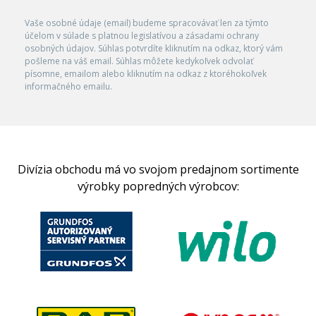
Vaše osobné údaje (email) budeme spracovávať len za týmto
účelom v súlade s platnou legislatívou a zásadami ochrany
osobných údajov. Súhlas potvrdíte kliknutím na odkaz, ktorý vám
pošleme na váš email. Súhlas môžete kedykoľvek odvolať
písomne, emailom alebo kliknutím na odkaz z ktoréhokoľvek
informačného emailu.
Divízia obchodu má vo svojom predajnom sortimente
výrobky popredných výrobcov: