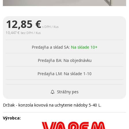
12,85
€
s DPH / Kus
10,447 €
bez DPH / Kus
Predajňa a sklad SA:
Na sklade 10+
Predajňa BA:
Na objednávku
Predajňa LM:
Na sklade 1-10
Strážny pes
Držiak - konzola kovová na uchytenie nádoby 5-40 L.
Výrobca: