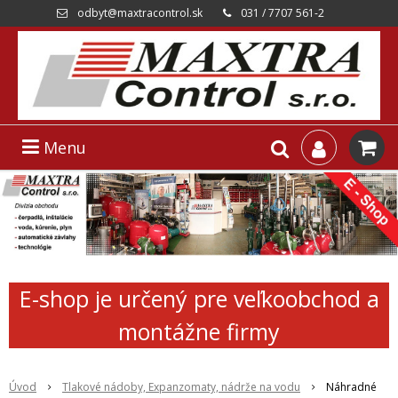
odbyt@maxtracontrol.sk
031 / 7707 561-2
Menu
E-shop je určený pre veľkoobchod a
montážne firmy
Úvod
Tlakové nádoby, Expanzomaty, nádrže na vodu
Náhradné