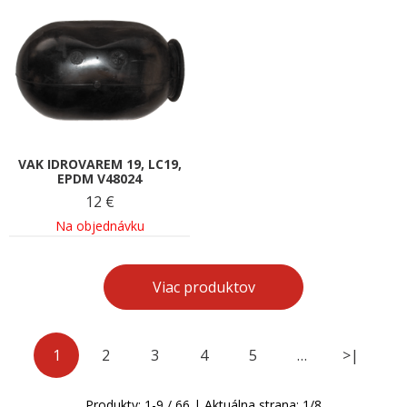
VAK IDROVAREM 19, LC19,
EPDM V48024
12
€
Na objednávku
Viac produktov
1
2
3
4
5
…
>|
Produkty:
1
-
9
/
66
| Aktuálna strana:
1
/
8