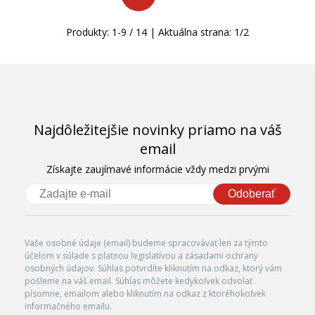
Produkty:
1
-
9
/
14
| Aktuálna strana:
1
/
2
Najdôležitejšie novinky priamo na váš
email
Získajte zaujímavé informácie vždy medzi prvými
Odoberať
Vaše osobné údaje (email) budeme spracovávať len za týmto
účelom v súlade s platnou legislatívou a zásadami ochrany
osobných údajov. Súhlas potvrdíte kliknutím na odkaz, ktorý vám
pošleme na váš email. Súhlas môžete kedykoľvek odvolať
písomne, emailom alebo kliknutím na odkaz z ktoréhokoľvek
informačného emailu.