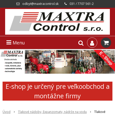
odbyt@maxtracontrol.sk
031 / 7707 561-2
Menu
E-shop je určený pre veľkoobchod a
montážne firmy
Úvod
Tlakové nádoby, Expanzomaty, nádrže na vodu
Tlakové