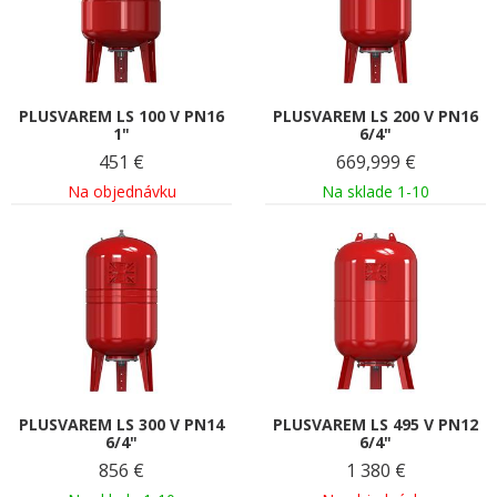
PLUSVAREM LS 100 V PN16
PLUSVAREM LS 200 V PN16
1"
6/4"
451
€
669,999
€
Na objednávku
Na sklade 1-10
PLUSVAREM LS 300 V PN14
PLUSVAREM LS 495 V PN12
6/4"
6/4"
856
€
1 380
€