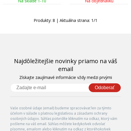
Na sklade 1-10
Na objednávku
Produkty:
8
| Aktuálna strana:
1
/
1
Najdôležitejšie novinky priamo na váš
email
Získajte zaujímavé informácie vždy medzi prvými
Odoberať
Vaše osobné údaje (email) budeme spracovávať len za týmto
účelom v súlade s platnou legislatívou a zásadami ochrany
osobných údajov. Súhlas potvrdíte kliknutím na odkaz, ktorý vám
pošleme na váš email. Súhlas môžete kedykoľvek odvolať
písomne, emailom alebo kliknutím na odkaz z ktoréhokoľvek