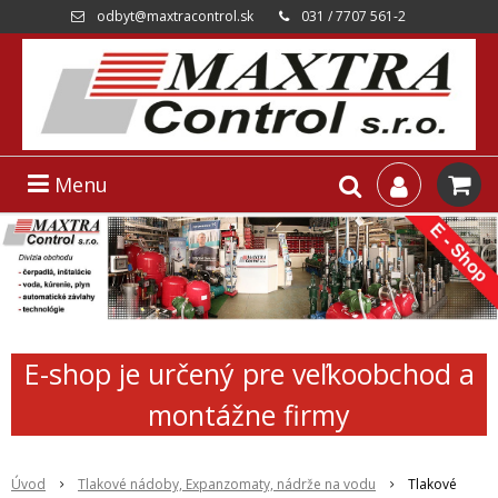
odbyt@maxtracontrol.sk
031 / 7707 561-2
Menu
E-shop je určený pre veľkoobchod a
montážne firmy
Úvod
Tlakové nádoby, Expanzomaty, nádrže na vodu
Tlakové