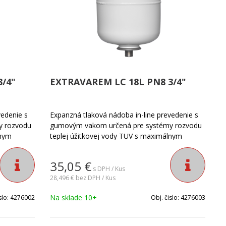
/4"
EXTRAVAREM LC 18L PN8 3/4"
vedenie s
Expanzná tlaková nádoba in-line prevedenie s
y rozvodu
gumovým vakom určená pre systémy rozvodu
lnym
teplej úžitkovej vody TUV s maximálnym
meniteľný.
tlakom do PN8. Vak nádoby nie je vymeniteľný.
e z
Teplotá média -10°C +99°C. Príruba je z
35,05
€
 vhodná pre
nerezovej ocele AISI304. Nádoba je vhodná pre
s DPH / Kus
dy TUV
systémy rozvodu teplej úžitkovej vody TUV
28,496 €
bez DPH / Kus
pretlačená
rodinných domov, bytoviek. Nádoba pretlačená
Na sklade 10+
slo:
4276002
Obj. čislo:
4276003
z výroby na 0,35MPa.