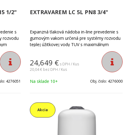
5 1/2"
EXTRAVAREM LC 5L PN8 3/4"
vedenie s
Expanzná tlaková nádoba in-line prevedenie s
y rozvodu
gumovým vakom určená pre systémy rozvodu
lnym
teplej úžitkovej vody TUV s maximálnym
tlakom do PN8. Vak nádoby nie je vymeniteľný.
9°C.
Teplotá média -10°C +99°C. Príruba je z
24,649
€
. Nádoba je
nerezovej ocele AISI304. Nádoba je vhodná pre
s DPH / Kus
žitkovej
systémy rozvodu teplej úžitkovej vody TUV
20,04 €
bez DPH / Kus
k. Nádoba
rodinných domov, bytoviek. Nádoba pretlačená
Na sklade 10+
slo:
4276051
Obj. čislo:
4276000
z výroby na 0,35MPa.
Akcia