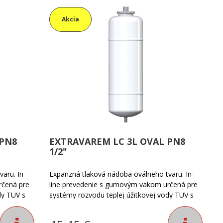
Akcia
 PN8
EXTRAVAREM LC 3L OVAL PN8
1/2"
aru. In-
Expanzná tlaková nádoba oválneho tvaru. In-
rčená pre
line prevedenie s gumovým vakom určená pre
dy TUV s
systémy rozvodu teplej úžitkovej vody TUV s
oby nie je
maximálnym tlakom do PN8. Vak nádoby nie je
9°C.
vymeniteľný. Teplotá média -10°C +99°C.