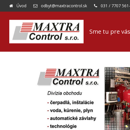
Úvod
odbyt@maxtracontrol.sk
031 / 7707 561
Sme tu pre vás