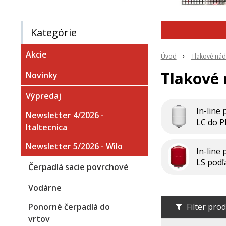
Kategórie
Akcie
Úvod
Tlakové nád
Tlakové
Novinky
Výpredaj
In-line
Newsletter 4/2026 -
LC do 
Italtecnica
Newsletter 5/2026 - Wilo
In-line
LS pod
Čerpadlá sacie povrchové
Vodárne
Ponorné čerpadlá do
Filter pro
vrtov