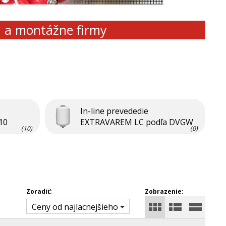
d a montážne firmy
In-line prevededie
10
EXTRAVAREM LC podľa DVGW
(10)
(0)
Zoradiť:
Zobrazenie:
Ceny od najlacnejšieho