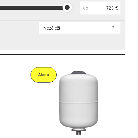
do
€
Nezáleží
Akcia