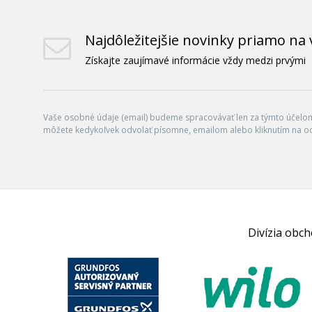
Najdôležitejšie novinky priamo na 
Získajte zaujímavé informácie vždy medzi prvými
Vaše osobné údaje (email) budeme spracovávať len za týmto účelom 
môžete kedykoľvek odvolať písomne, emailom alebo kliknutím na o
Divízia obc