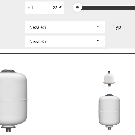
od
€
Typ
Nezáleží
Nezáleží