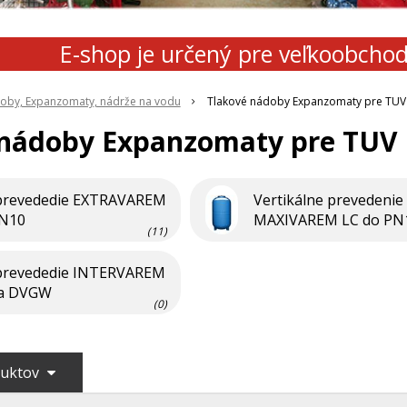
E-shop je určený pre veľkoobcho
oby, Expanzomaty, nádrže na vodu
Tlakové nádoby Expanzomaty pre TUV
 nádoby Expanzomaty pre TUV
 prevededie EXTRAVAREM
Vertikálne prevedenie
PN10
MAXIVAREM LC do PN
(11)
 prevededie INTERVAREM
ľa DVGW
(0)
duktov