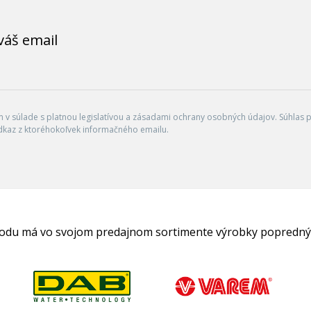
váš email
v súlade s platnou legislatívou a zásadami ochrany osobných údajov. Súhlas po
dkaz z ktoréhokoľvek informačného emailu.
hodu má vo svojom predajnom sortimente výrobky popredný