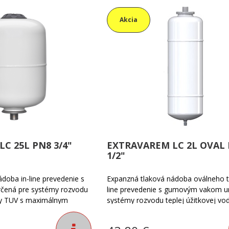
Akcia
C 25L PN8 3/4"
EXTRAVAREM LC 2L OVAL
1/2"
doba in-line prevedenie s
Expanzná tlaková nádoba oválneho tv
ená pre systémy rozvodu
line prevedenie s gumovým vakom u
ody TUV s maximálnym
systémy rozvodu teplej úžitkovej vo
nádoby nie je vymeniteľný.
maximálnym tlakom do PN8. Vak nád
 +99°C. Príruba je z
vymeniteľný. Teplotá média -10°C +9