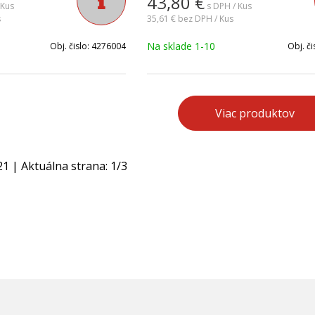
43,80
€
SI304. Nádoba je vhodná pre
Príruba je z nerezovej ocele AISI304
 Kus
s DPH / Kus
lej úžitkovej vody TUV
s
vhodná pre systémy rozvodu teplej ú
35,61 €
bez DPH / Kus
ytoviek. Nádoba pretlačená
vody TUV rodinných domov, bytovie
Na sklade 1-10
Obj. čislo:
4276004
Obj. či
a.
pretlačená z výroby na 0,35MPa.
Viac produktov
21
| Aktuálna strana:
1
/
3