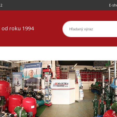
-2
E-sh
 od roku 1994