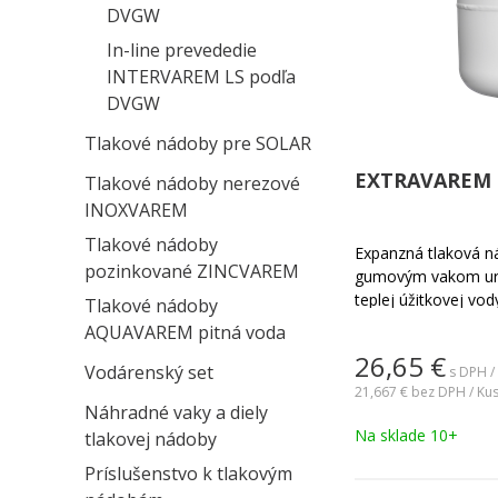
DVGW
In-line prevededie
INTERVAREM LS podľa
DVGW
Tlakové nádoby pre SOLAR
EXTRAVAREM L
Tlakové nádoby nerezové
INOXVAREM
Tlakové nádoby
Expanzná tlaková ná
pozinkované ZINCVAREM
gumovým vakom urč
teplej úžitkovej v
Tlakové nádoby
tlakom do PN8. Vak 
AQUAVAREM pitná voda
Teplotá média -10°C
26,65
€
nerezovej ocele AI
Vodárenský set
s DPH /
systémy rozvodu tep
21,667 €
bez DPH / Ku
Náhradné vaky a diely
rodinných domov, b
Na sklade 10+
tlakovej nádoby
z výroby na 0,35MP
Príslušenstvo k tlakovým