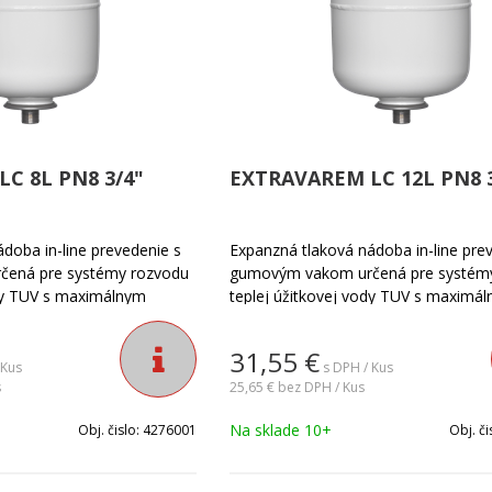
C 8L PN8 3/4"
EXTRAVAREM LC 12L PN8 3
doba in-line prevedenie s
Expanzná tlaková nádoba in-line pre
ená pre systémy rozvodu
gumovým vakom určená pre systém
ody TUV s maximálnym
teplej úžitkovej vody TUV s maximá
nádoby nie je vymeniteľný.
tlakom do PN8. Vak nádoby nie je vy
 +99°C. Príruba je z
Teplotá média -10°C +99°C. Príruba j
31,55
€
SI304. Nádoba je vhodná pre
nerezovej ocele AISI304. Nádoba je
 Kus
s DPH / Kus
lej úžitkovej vody TUV
s
systémy rozvodu teplej úžitkovej vo
25,65 €
bez DPH / Kus
ytoviek. Nádoba pretlačená
rodinných domov, bytoviek. Nádoba 
Na sklade 10+
Obj. čislo:
4276001
Obj. či
a.
z výroby na 0,35MPa.