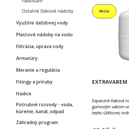
nádobám
Ostatné tlakové nádoby
Akcia
Využitie dažďovej vody
Plastové nádoby na vodu
Filtrácia, úprava vody
Armatúry
Meranie a regulácia
EXTRAVAREM L
Fitingy a príruby
Hadice
Expanzná tlaková ná
Potrubné rozvody - voda,
gumovým vakom urč
kúrenie, kanál, odpad
teplej úžitkovej v
tlakom do PN8. Vak 
Záhradný program
Teplotá média -10°C