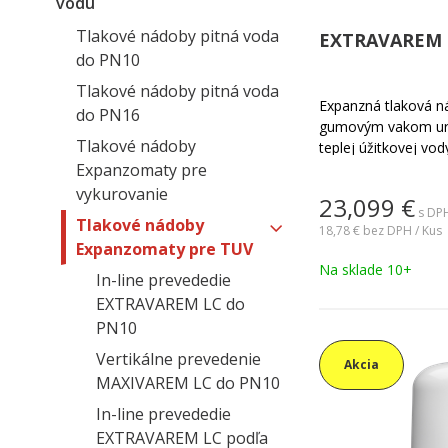
vodu
Tlakové nádoby pitná voda
EXTRAVAREM L
do PN10
Tlakové nádoby pitná voda
Expanzná tlaková ná
do PN16
gumovým vakom urč
Tlakové nádoby
teplej úžitkovej v
Expanzomaty pre
tlakom do PN10. Va
vymeniteľný. Teplo
vykurovanie
23,099
€
Príruba je z nerezo
s DPH
Tlakové nádoby
vhodná pre systémy 
18,78 €
bez DPH / Kus
Expanzomaty pre TUV
vody TUV rodinných
Na sklade 10+
pretlačená z výroby
In-line prevededie
EXTRAVAREM LC do
PN10
Vertikálne prevedenie
Akcia
MAXIVAREM LC do PN10
In-line prevededie
EXTRAVAREM LC podľa