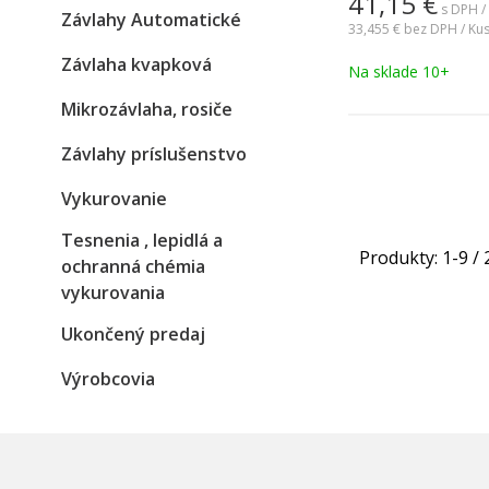
41,15
€
nerezovej ocele AI
s DPH /
Závlahy Automatické
systémy rozvodu tep
33,455 €
bez DPH / Ku
rodinných domov, b
Závlaha kvapková
Na sklade 10+
z výroby na 0,35MP
Mikrozávlaha, rosiče
Závlahy príslušenstvo
Vykurovanie
Tesnenia , lepidlá a
Produkty:
1
-
9
/
ochranná chémia
vykurovania
Ukončený predaj
Výrobcovia