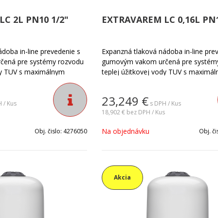
C 2L PN10 1/2"
EXTRAVAREM LC 0,16L PN1
doba in-line prevedenie s
Expanzná tlaková nádoba in-line pre
ená pre systémy rozvodu
gumovým vakom určená pre systém
ody TUV s maximálnym
teplej úžitkovej vody TUV s maximá
k nádoby nie je
tlakom do PN15. Vak nádoby nie je
tá média -10°C +99°C.
vymeniteľný. Teplotá média -10°C +9
23,249
€
vej ocele AISI304. Nádoba je
Príruba je z nerezovej ocele AISI304
 / Kus
s DPH / Kus
rozvodu teplej úžitkovej
vhodná pre systémy rozvodu teplej ú
18,902 €
bez DPH / Kus
 domov, bytoviek. Nádoba
vody TUV rodinných domov, bytovie
Na objednávku
Obj. čislo:
4276050
Obj. či
 na 0,35MPa.
pretlačená z výroby na 0,35MPa.
Akcia