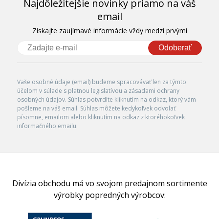
Najdôležitejšie novinky priamo na váš
email
Získajte zaujímavé informácie vždy medzi prvými
Odoberať
Vaše osobné údaje (email) budeme spracovávať len za týmto
účelom v súlade s platnou legislatívou a zásadami ochrany
osobných údajov. Súhlas potvrdíte kliknutím na odkaz, ktorý vám
pošleme na váš email. Súhlas môžete kedykoľvek odvolať
písomne, emailom alebo kliknutím na odkaz z ktoréhokoľvek
informačného emailu.
Divízia obchodu má vo svojom predajnom sortimente
výrobky popredných výrobcov: