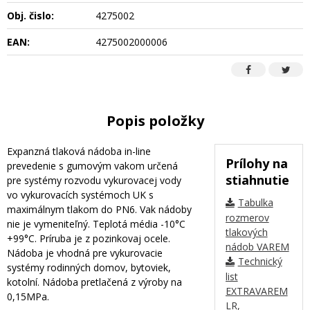
Obj. čislo:
4275002
EAN:
4275002000006
Popis položky
Expanzná tlaková nádoba in-line
Prílohy na
prevedenie s gumovým vakom určená
stiahnutie
pre systémy rozvodu vykurovacej vody
vo vykurovacích systémoch UK s
Tabulka
maximálnym tlakom do PN6. Vak nádoby
rozmerov
nie je vymeniteľný. Teplotá média -10°C
tlakových
+99°C. Príruba je z pozinkovaj ocele.
nádob VAREM
Nádoba je vhodná pre vykurovacie
Technický
systémy rodinných domov, bytoviek,
list
kotolní. Nádoba pretlačená z výroby na
EXTRAVAREM
0,15MPa.
LR,