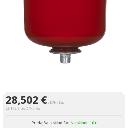
28,502
€
s DPH / Kus
23,172 €
bez DPH / Kus
Predajňa a sklad SA:
Na sklade 10+