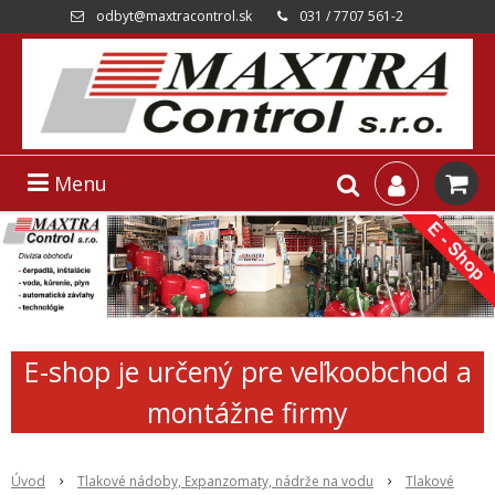
odbyt@maxtracontrol.sk
031 / 7707 561-2
Menu
E-shop je určený pre veľkoobchod a
montážne firmy
Úvod
Tlakové nádoby, Expanzomaty, nádrže na vodu
Tlakové