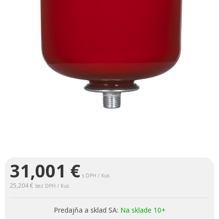
31,001
€
s DPH / Kus
25,204 €
bez DPH / Kus
Predajňa a sklad SA:
Na sklade 10+