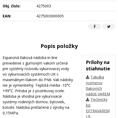
Obj. čislo:
4275003
EAN:
4275003000005
Popis položky
Expanzná tlaková nádoba in-line
Prílohy na
prevedenie s gumovým vakom určená
stiahnutie
pre systémy rozvodu vykurovacej vody
vo vykurovacích systémoch UK s
Tabulka
maximálnym tlakom do PN6. Vak nádoby
rozmerov
nie je vymeniteľný. Teplotá média -10°C
tlakových
+99°C. Príruba je z pozinkovaj ocele.
nádob VAREM
Nádoba je vhodná pre vykurovacie
Technický
systémy rodinných domov, bytoviek,
list
kotolní. Nádoba pretlačená z výroby na
EXTRAVAREM
0,15MPa.
LR,