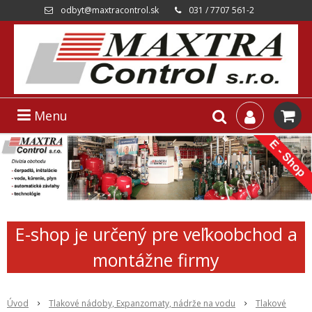
odbyt@maxtracontrol.sk
031 / 7707 561-2
Menu
E-shop je určený pre veľkoobchod a
montážne firmy
Úvod
Tlakové nádoby, Expanzomaty, nádrže na vodu
Tlakové