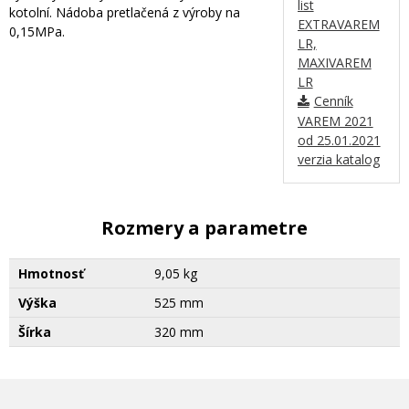
list
kotolní. Nádoba pretlačená z výroby na
EXTRAVAREM
0,15MPa.
LR,
MAXIVAREM
LR
Cenník
VAREM 2021
od 25.01.2021
verzia katalog
Rozmery a parametre
Hmotnosť
9,05 kg
Výška
525 mm
Šírka
320 mm