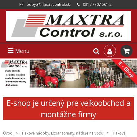
odbyt@maxtracontrol.sk
031 / 7707 561-2
Menu
E-shop je určený pre veľkoobchod a
montážne firmy
Úvod
Tlakové nádoby, Expanzomaty, nádrže na vodu
Tlakové