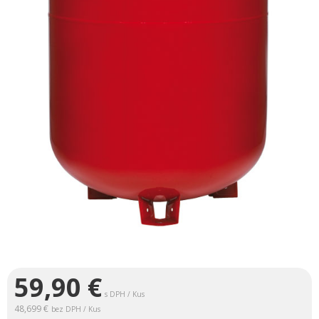
59,90
€
s DPH / Kus
48,699 €
bez DPH / Kus