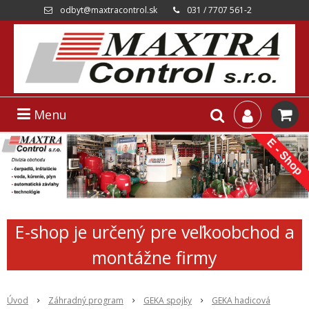
odbyt@maxtracontrol.sk
031 / 7707 561-2
Menu
E-shop je určený pre veľkoobchod a
montážne firmy
Úvod
Záhradný program
GEKA spojky
GEKA hadicová