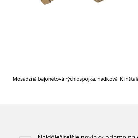
Mosadzná bajonetová rýchlospojka, hadicová. K inštalá
Najdôležitejšie novinky priamo na 