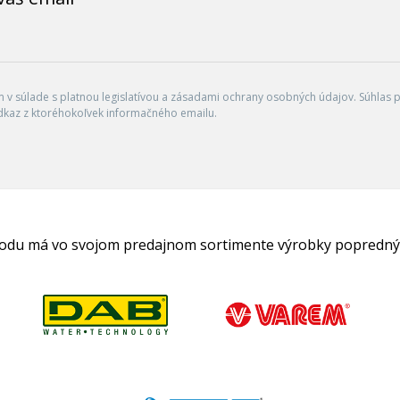
v súlade s platnou legislatívou a zásadami ochrany osobných údajov. Súhlas po
dkaz z ktoréhokoľvek informačného emailu.
hodu má vo svojom predajnom sortimente výrobky popredný