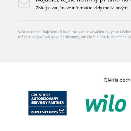
Získajte zaujímavé informácie vždy medzi prvými
Vaše osobné údaje (email) budeme spracovávať len za týmto účelom 
môžete kedykoľvek odvolať písomne, emailom alebo kliknutím na o
Divízia obc