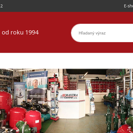
-2
E-sh
 od roku 1994