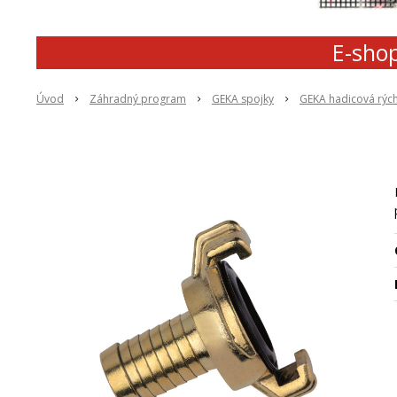
E-shop
Úvod
Záhradný program
GEKA spojky
GEKA hadicová rýc