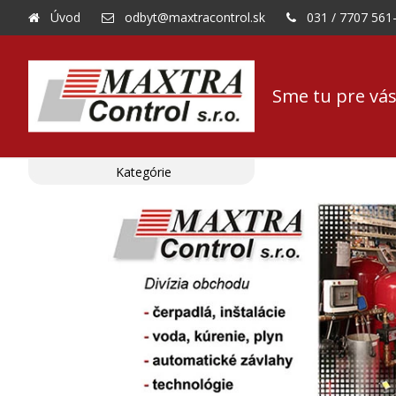
Úvod
odbyt@maxtracontrol.sk
031 / 7707 561
Sme tu pre vás
Kategórie