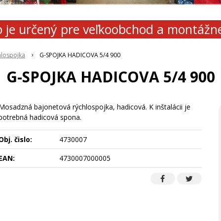
 je určený pre veľkoobchod a montážn
hlospojka
G-SPOJKA HADICOVA 5/4 900
G-SPOJKA HADICOVA 5/4 900
Mosadzná bajonetová rýchlospojka, hadicová. K inštalácii je
potrebná hadicová spona.
Obj. čislo:
4730007
EAN:
4730007000005