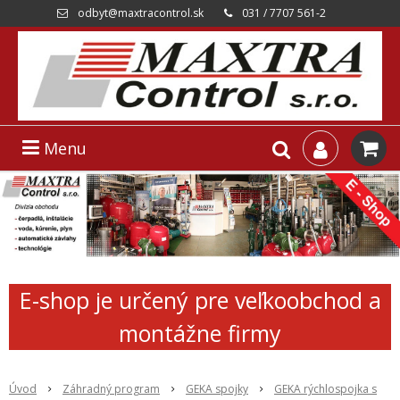
odbyt@maxtracontrol.sk
031 / 7707 561-2
Menu
E-shop je určený pre veľkoobchod a
montážne firmy
Úvod
Záhradný program
GEKA spojky
GEKA rýchlospojka s