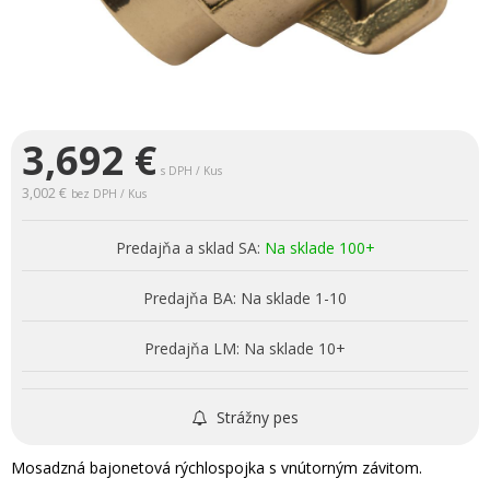
3,692
€
s DPH / Kus
3,002 €
bez DPH / Kus
Predajňa a sklad SA:
Na sklade 100+
Predajňa BA:
Na sklade 1-10
Predajňa LM:
Na sklade 10+
Strážny pes
Mosadzná bajonetová rýchlospojka s vnútorným závitom.