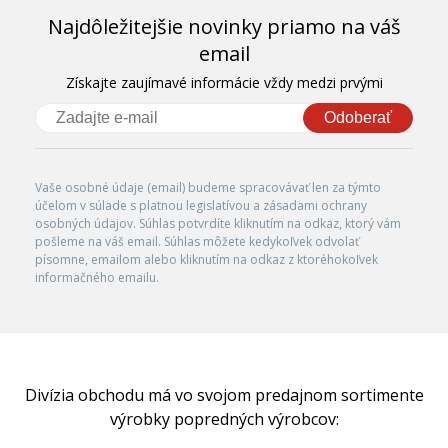
Najdôležitejšie novinky priamo na váš
email
Získajte zaujímavé informácie vždy medzi prvými
Odoberať
Vaše osobné údaje (email) budeme spracovávať len za týmto
účelom v súlade s platnou legislatívou a zásadami ochrany
osobných údajov. Súhlas potvrdíte kliknutím na odkaz, ktorý vám
pošleme na váš email. Súhlas môžete kedykoľvek odvolať
písomne, emailom alebo kliknutím na odkaz z ktoréhokoľvek
informačného emailu.
Divízia obchodu má vo svojom predajnom sortimente
výrobky popredných výrobcov: