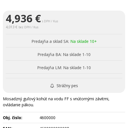
4,936
€
s DPH / Kus
4,013 €
bez DPH / Kus
Predajňa a sklad SA:
Na sklade 10+
Predajňa BA:
Na sklade 1-10
Predajňa LM:
Na sklade 1-10
Strážny pes
Mosadzný guľový kohút na vodu FF s vnútornými závitmi,
ovládanie pákou.
Obj. čislo:
4600000