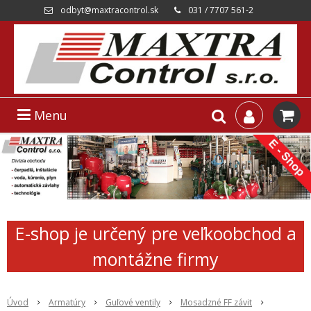
odbyt@maxtracontrol.sk
031 / 7707 561-2
Menu
E-shop je určený pre veľkoobchod a
montážne firmy
Úvod
Armatúry
Guľové ventily
Mosadzné FF závit