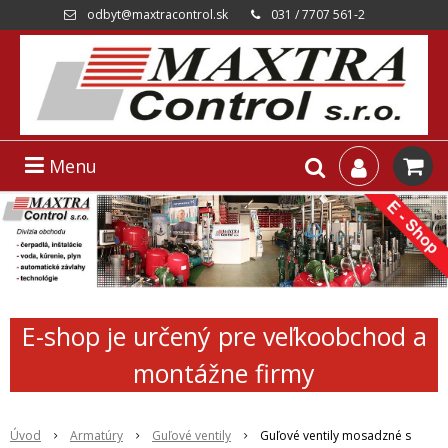
odbyt@maxtracontrol.sk
031 / 7707 561-2
Menu
E-shop je určený pre veľkoobchod a
montážne firmy
Úvod
Armatúry
Guľové ventily
Guľové ventily mosadzné s