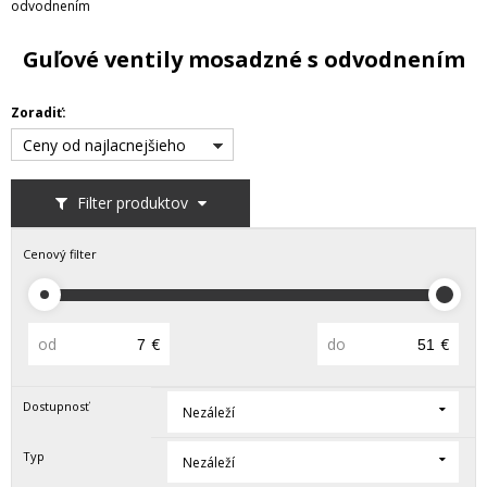
odvodnením
Guľové ventily mosadzné s odvodnením
Zoradiť:
Ceny od najlacnejšieho
Filter produktov
Cenový filter
od
€
do
€
Dostupnosť
Nezáleží
Typ
Nezáleží