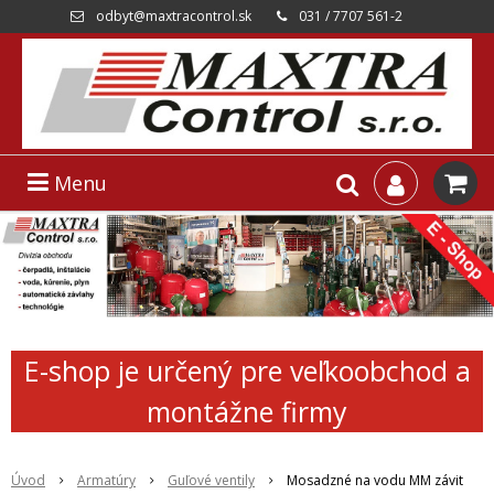
odbyt@maxtracontrol.sk
031 / 7707 561-2
Menu
E-shop je určený pre veľkoobchod a
montážne firmy
Úvod
Armatúry
Guľové ventily
Mosadzné na vodu MM závit