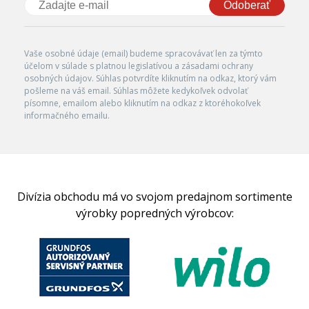
Odoberať
Vaše osobné údaje (email) budeme spracovávať len za týmto
účelom v súlade s platnou legislatívou a zásadami ochrany
osobných údajov. Súhlas potvrdíte kliknutím na odkaz, ktorý vám
pošleme na váš email. Súhlas môžete kedykoľvek odvolať
písomne, emailom alebo kliknutím na odkaz z ktoréhokoľvek
informačného emailu.
Divízia obchodu má vo svojom predajnom sortimente
výrobky popredných výrobcov: