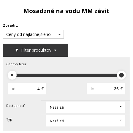
Mosadzné na vodu MM závit
Zoradiť:
Ceny od najlacnejšieho
Filter produktov
Cenový filter
od
€
do
€
Dostupnosť
Nezáleží
Typ
Nezáleží