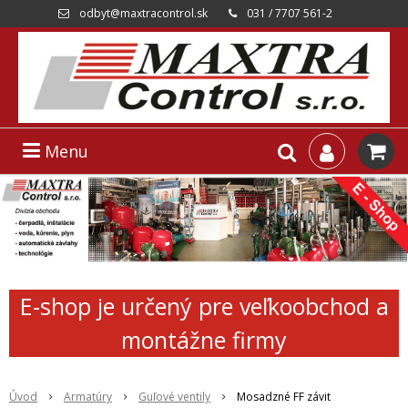
odbyt@maxtracontrol.sk
031 / 7707 561-2
Menu
E-shop je určený pre veľkoobchod a
montážne firmy
Úvod
Armatúry
Guľové ventily
Mosadzné FF závit