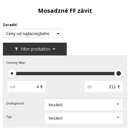
Mosadzné FF závit
Zoradiť:
Ceny od najlacnejšieho
Filter produktov
Cenový filter
od
€
do
€
Dostupnosť
Nezáleží
Typ
Nezáleží