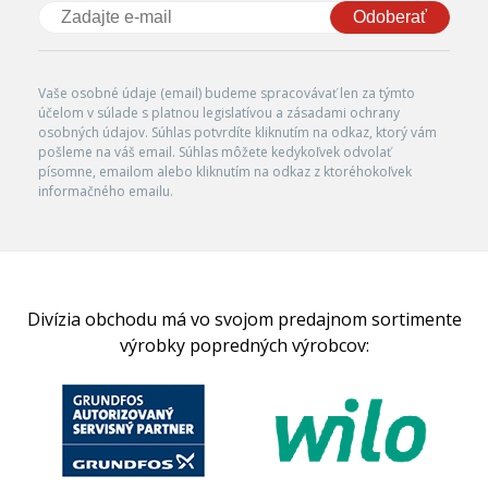
Odoberať
Vaše osobné údaje (email) budeme spracovávať len za týmto
účelom v súlade s platnou legislatívou a zásadami ochrany
osobných údajov. Súhlas potvrdíte kliknutím na odkaz, ktorý vám
pošleme na váš email. Súhlas môžete kedykoľvek odvolať
písomne, emailom alebo kliknutím na odkaz z ktoréhokoľvek
informačného emailu.
Divízia obchodu má vo svojom predajnom sortimente
výrobky popredných výrobcov: