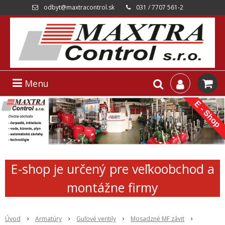
odbyt@maxtracontrol.sk
031 / 7707 561-2
Menu
E-shop je určený pre veľkoobchod a
montážne firmy
Úvod
Armatúry
Guľové ventily
Mosadzné MF závit