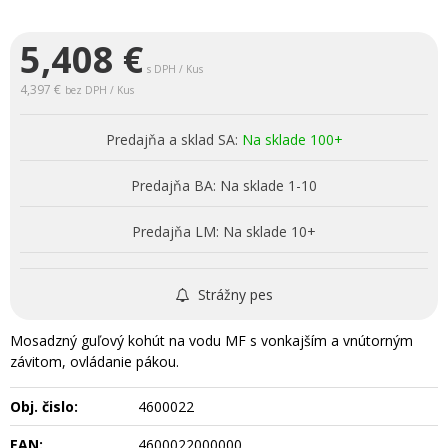
5,408
€
s DPH / Kus
4,397 €
bez DPH / Kus
Predajňa a sklad SA:
Na sklade 100+
Predajňa BA:
Na sklade 1-10
Predajňa LM:
Na sklade 10+
Strážny pes
Mosadzný guľový kohút na vodu MF s vonkajším a vnútorným
závitom, ovládanie pákou.
Obj. čislo:
4600022
EAN:
4600022000000