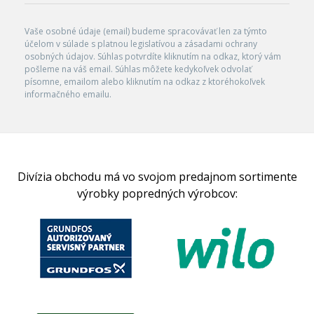
Vaše osobné údaje (email) budeme spracovávať len za týmto
účelom v súlade s platnou legislatívou a zásadami ochrany
osobných údajov. Súhlas potvrdíte kliknutím na odkaz, ktorý vám
pošleme na váš email. Súhlas môžete kedykoľvek odvolať
písomne, emailom alebo kliknutím na odkaz z ktoréhokoľvek
informačného emailu.
Divízia obchodu má vo svojom predajnom sortimente
výrobky popredných výrobcov: