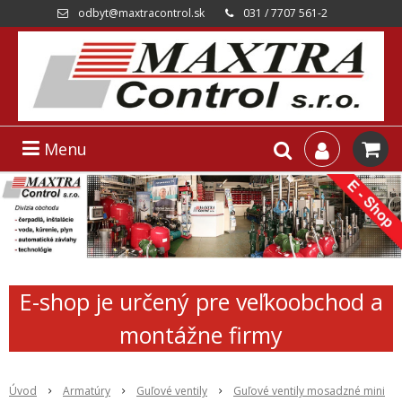
odbyt@maxtracontrol.sk
031 / 7707 561-2
Menu
E-shop je určený pre veľkoobchod a
montážne firmy
Úvod
Armatúry
Guľové ventily
Guľové ventily mosadzné mini