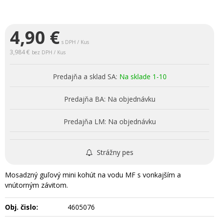
4,90
€
s DPH / Kus
3,984 €
bez DPH / Kus
Predajňa a sklad SA:
Na sklade 1-10
Predajňa BA:
Na objednávku
Predajňa LM:
Na objednávku
Strážny pes
Mosadzný guľový mini kohút na vodu MF s vonkajším a
vnútorným závitom.
Obj. čislo:
4605076