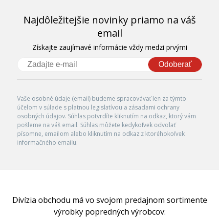
Najdôležitejšie novinky priamo na váš
email
Získajte zaujímavé informácie vždy medzi prvými
Odoberať
Vaše osobné údaje (email) budeme spracovávať len za týmto
účelom v súlade s platnou legislatívou a zásadami ochrany
osobných údajov. Súhlas potvrdíte kliknutím na odkaz, ktorý vám
pošleme na váš email. Súhlas môžete kedykoľvek odvolať
písomne, emailom alebo kliknutím na odkaz z ktoréhokoľvek
informačného emailu.
Divízia obchodu má vo svojom predajnom sortimente
výrobky popredných výrobcov: