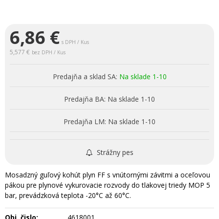
6,86
€
s DPH / Kus
5,577 €
bez DPH / Kus
Predajňa a sklad SA:
Na sklade 1-10
Predajňa BA:
Na sklade 1-10
Predajňa LM:
Na sklade 1-10
Strážny pes
Mosadzný guľový kohút plyn FF s vnútornými závitmi a oceľovou
pákou pre plynové vykurovacie rozvody do tlakovej triedy MOP 5
bar, prevádzková teplota -20°C až 60°C.
Obj. čislo:
4618001