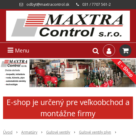
odbyt@maxtracontrol.sk
031 / 7707 561-2
Menu
E-shop je určený pre veľkoobchod a
montážne firmy
Úvod
Armatúry
Guľové ventily
Guľové ventily plyn