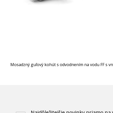
Mosadzný guľový kohút s odvodnením na vodu FF s vnút
Najdôležitejšie novinky priamo na 