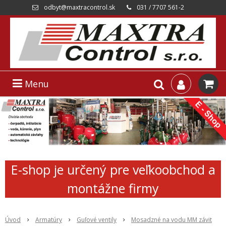
odbyt@maxtracontrol.sk
031 / 7707 561-2
Menu
E-shop je určený pre veľkoobchod a
montážne firmy
Úvod
Armatúry
Guľové ventily
Mosadzné na vodu MM závit