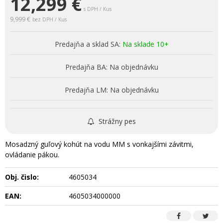
12,299
€
s DPH / Kus
9,999 €
bez DPH / Kus
Predajňa a sklad SA:
Na sklade 10+
Predajňa BA:
Na objednávku
Predajňa LM:
Na objednávku
Strážny pes
Mosadzný guľový kohút na vodu MM s vonkajšími závitmi,
ovládanie pákou.
Obj. čislo:
4605034
EAN:
4605034000000