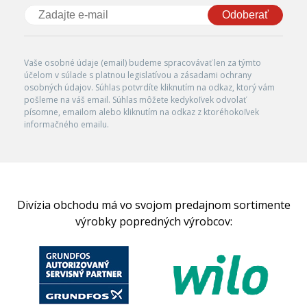
Odoberať
Vaše osobné údaje (email) budeme spracovávať len za týmto
účelom v súlade s platnou legislatívou a zásadami ochrany
osobných údajov. Súhlas potvrdíte kliknutím na odkaz, ktorý vám
pošleme na váš email. Súhlas môžete kedykoľvek odvolať
písomne, emailom alebo kliknutím na odkaz z ktoréhokoľvek
informačného emailu.
Divízia obchodu má vo svojom predajnom sortimente
výrobky popredných výrobcov: