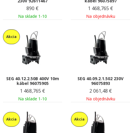
230V 92611467
kábel 96075897
890
€
1 468,765
€
Na sklade 1-10
Na objednávku
Akcia
SEG 40.12.2.50B 400V 10m
SEG 40.09.2.1.502 230V
kábel 96075905
96075893
1 468,765
€
2 061,48
€
Na sklade 1-10
Na objednávku
Akcia
Akcia