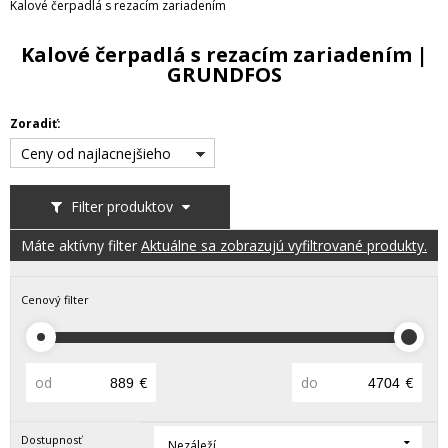
Kalové čerpadlá s rezacím zariadením
Kalové čerpadlá s rezacím zariadením |
GRUNDFOS
Zoradiť:
Ceny od najlacnejšieho
Filter produktov
Máte aktívny filter
Aktuálne sa zobrazujú vyfiltrované produkty.
Cenový filter
od
€
do
€
Dostupnosť
Nezáleží