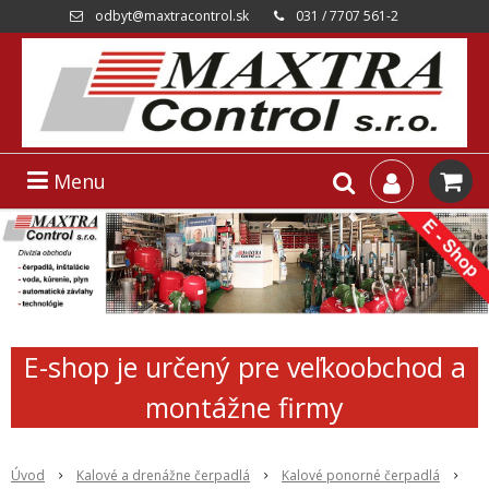
odbyt@maxtracontrol.sk
031 / 7707 561-2
Menu
E-shop je určený pre veľkoobchod a
montážne firmy
Úvod
Kalové a drenážne čerpadlá
Kalové ponorné čerpadlá