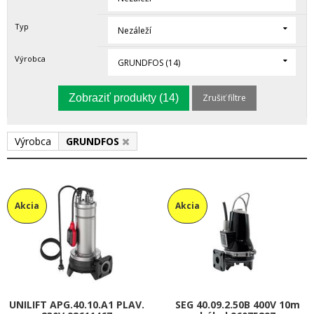
Typ
Nezáleží
Výrobca
GRUNDFOS (14)
Zobraziť produkty
(14)
Zrušiť filtre
Výrobca
GRUNDFOS
Akcia
Akcia
UNILIFT APG.40.10.A1 PLAV.
SEG 40.09.2.50B 400V 10m