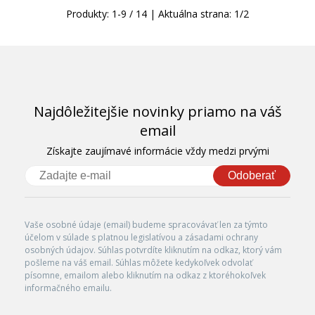
Produkty:
1
-
9
/
14
| Aktuálna strana:
1
/
2
Najdôležitejšie novinky priamo na váš
email
Získajte zaujímavé informácie vždy medzi prvými
Odoberať
Vaše osobné údaje (email) budeme spracovávať len za týmto
účelom v súlade s platnou legislatívou a zásadami ochrany
osobných údajov. Súhlas potvrdíte kliknutím na odkaz, ktorý vám
pošleme na váš email. Súhlas môžete kedykoľvek odvolať
písomne, emailom alebo kliknutím na odkaz z ktoréhokoľvek
informačného emailu.