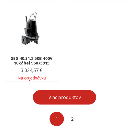
SEG 40.31.2.50B 400V
10kábel 96075915
3 024,57
€
Na objednávku
Viac produktov
1
2