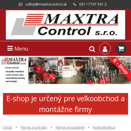
odbyt@maxtracontrol.sk
031 / 7707 561-2
Menu
E-shop je určený pre veľkoobchod a
montážne firmy
Úvod
Fitingy a príruby
Fitingy mosadzné
Kontramatica