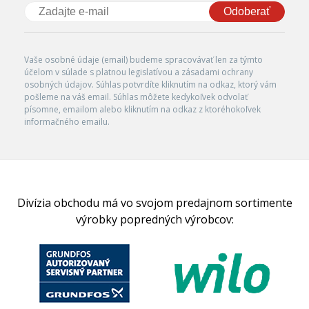
Odoberať
Vaše osobné údaje (email) budeme spracovávať len za týmto
účelom v súlade s platnou legislatívou a zásadami ochrany
osobných údajov. Súhlas potvrdíte kliknutím na odkaz, ktorý vám
pošleme na váš email. Súhlas môžete kedykoľvek odvolať
písomne, emailom alebo kliknutím na odkaz z ktoréhokoľvek
informačného emailu.
Divízia obchodu má vo svojom predajnom sortimente
výrobky popredných výrobcov: