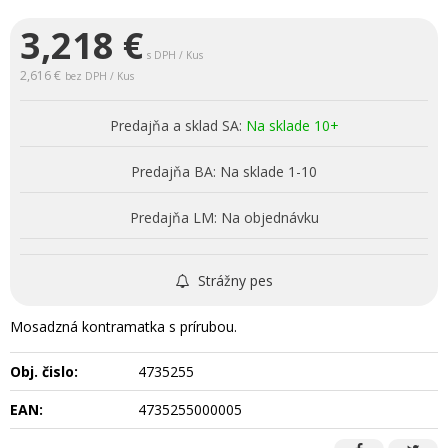
3,218
€
s DPH / Kus
2,616 €
bez DPH / Kus
Predajňa a sklad SA:
Na sklade 10+
Predajňa BA:
Na sklade 1-10
Predajňa LM:
Na objednávku
Strážny pes
Mosadzná kontramatka s prírubou.
Obj. čislo:
4735255
EAN:
4735255000005