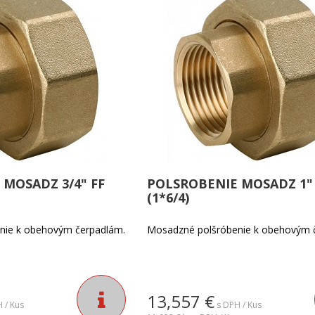
MOSADZ 3/4" FF
POLSROBENIE MOSADZ 1" 
(1*6/4)
nie k obehovým čerpadlám.
Mosadzné polšróbenie k obehovým 
13,557
€
 / Kus
s DPH / Kus