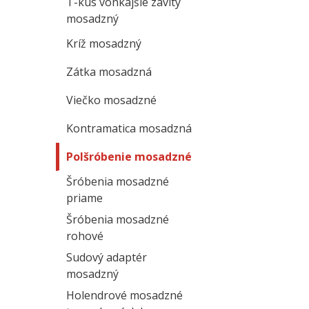
T-kus vonkajšie závity
mosadzný
Kríž mosadzný
Zátka mosadzná
Viečko mosadzné
Kontramatica mosadzná
Polšróbenie mosadzné
Šróbenia mosadzné
priame
Šróbenia mosadzné
rohové
Sudový adaptér
mosadzný
Holendrové mosadzné