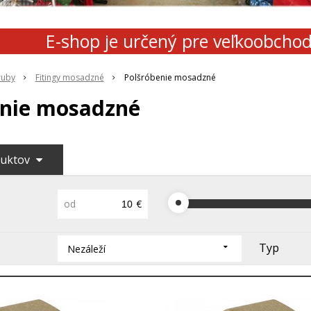
E-shop je určený pre veľkoobcho
íruby
Fitingy mosadzné
Polšróbenie mosadzné
enie mosadzné
duktov
od
€
Typ
Nezáleží