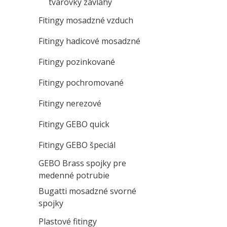
tvarovky závlahy
Fitingy mosadzné vzduch
Fitingy hadicové mosadzné
Fitingy pozinkované
Fitingy pochromované
Fitingy nerezové
Fitingy GEBO quick
Fitingy GEBO špeciál
GEBO Brass spojky pre
medenné potrubie
Bugatti mosadzné svorné
spojky
Plastové fitingy