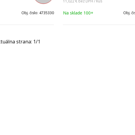
11,022 €
bez DPH / Kus
Na sklade 100+
Obj. čislo:
4735330
Obj. či
tuálna strana:
1
/
1