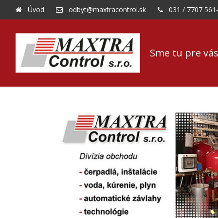
Úvod
odbyt@maxtracontrol.sk
031 / 7707 561
Sme tu pre vás