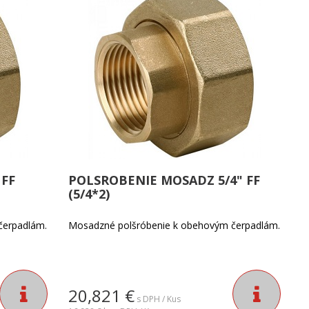
FF
POLSROBENIE MOSADZ 5/4" FF
(5/4*2)
čerpadlám.
Mosadzné polšróbenie k obehovým čerpadlám.
20,821
€
s DPH / Kus