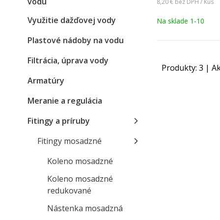
vodu
8,20 €
bez DPH / Kus
Využitie dažďovej vody
Na sklade 1-10
Plastové nádoby na vodu
Filtrácia, úprava vody
Produkty:
3
| Ak
Armatúry
Meranie a regulácia
Fitingy a príruby
Fitingy mosadzné
Koleno mosadzné
Koleno mosadzné
redukované
Nástenka mosadzná