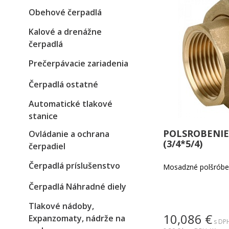
Obehové čerpadlá
Kalové a drenážne
čerpadlá
Prečerpávacie zariadenia
Čerpadlá ostatné
Automatické tlakové
stanice
POLSROBENIE 
Ovládanie a ochrana
(3/4*5/4)
čerpadiel
Čerpadlá príslušenstvo
Mosadzné polšróbe
Čerpadlá Náhradné diely
Tlakové nádoby,
10,086
€
Expanzomaty, nádrže na
s DPH