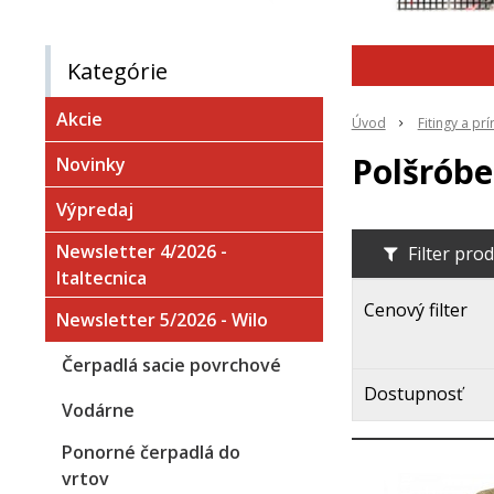
Kategórie
Akcie
Úvod
Fitingy a pr
Polšrób
Novinky
Výpredaj
Newsletter 4/2026 -
Filter pro
Italtecnica
Cenový filter
Newsletter 5/2026 - Wilo
Čerpadlá sacie povrchové
Dostupnosť
Vodárne
Ponorné čerpadlá do
vrtov