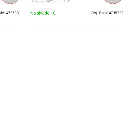
16,928 €
bez DPH / Kus
Na sklade 10+
slo:
4735331
Obj. čislo:
4735332