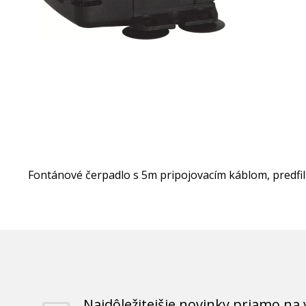
Fontánové čerpadlo s 5m pripojovacím káblom, predfil
Najdôležitejšie novinky priamo na 