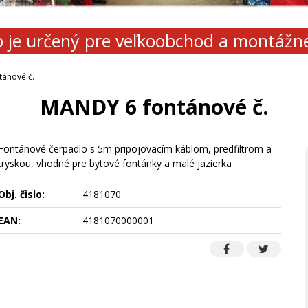
 je určený pre veľkoobchod a montážn
ánové č.
MANDY 6 fontánové č.
Fontánové čerpadlo s 5m pripojovacím káblom, predfiltrom a
tryskou, vhodné pre bytové fontánky a malé jazierka
Obj. čislo:
4181070
EAN:
4181070000001