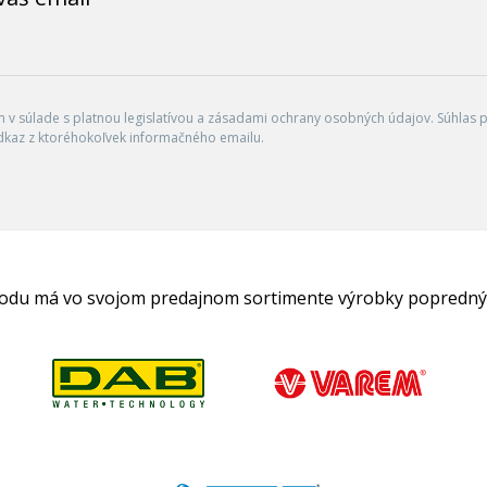
v súlade s platnou legislatívou a zásadami ochrany osobných údajov. Súhlas po
dkaz z ktoréhokoľvek informačného emailu.
hodu má vo svojom predajnom sortimente výrobky popredný