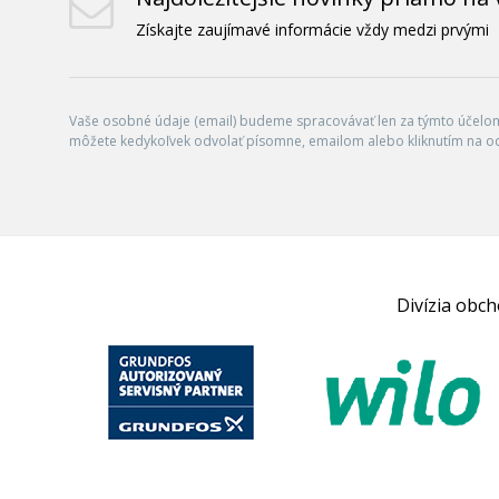
Získajte zaujímavé informácie vždy medzi prvými
Vaše osobné údaje (email) budeme spracovávať len za týmto účelom 
môžete kedykoľvek odvolať písomne, emailom alebo kliknutím na o
Divízia obc