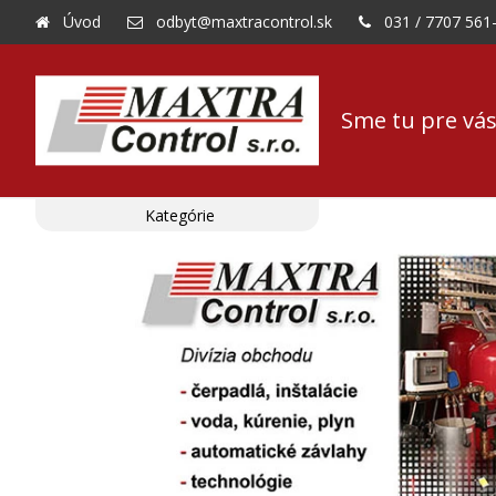
Úvod
odbyt@maxtracontrol.sk
031 / 7707 561
Sme tu pre vás
Kategórie