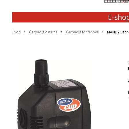
E-shop
Úvod
Čerpadlá ostatné
Čerpadlá fontánové
MANDY 6 font