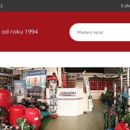
-2
E-sh
 od roku 1994