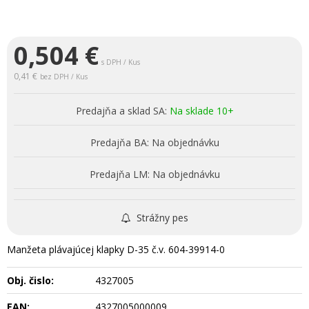
0,504
€
s DPH / Kus
0,41 €
bez DPH / Kus
Predajňa a sklad SA:
Na sklade 10+
Predajňa BA:
Na objednávku
Predajňa LM:
Na objednávku
Strážny pes
Manžeta plávajúcej klapky D-35 č.v. 604-39914-0
Obj. čislo:
4327005
EAN:
4327005000009