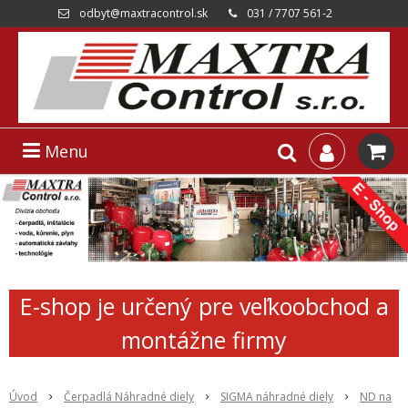
odbyt@maxtracontrol.sk
031 / 7707 561-2
Menu
E-shop je určený pre veľkoobchod a
montážne firmy
Úvod
Čerpadlá Náhradné diely
SIGMA náhradné diely
ND na