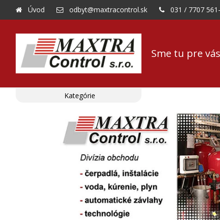
Úvod
odbyt@maxtracontrol.sk
031 / 7707 561
Sme tu pre vás
Kategórie