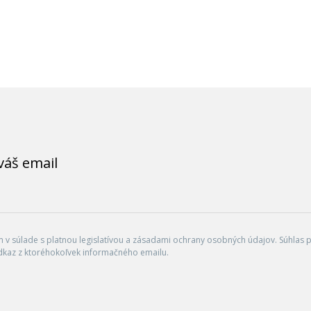
váš email
v súlade s platnou legislatívou a zásadami ochrany osobných údajov. Súhlas po
dkaz z ktoréhokoľvek informačného emailu.