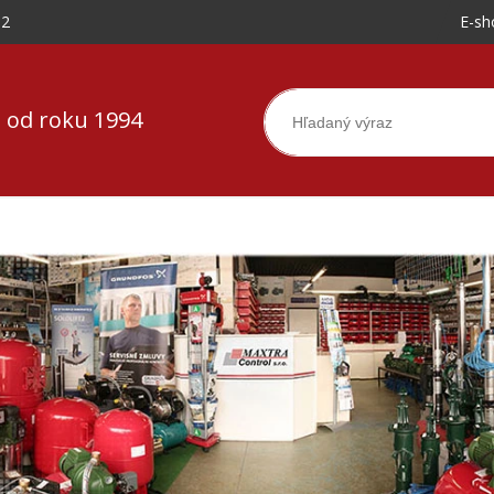
-2
E-sh
 od roku 1994