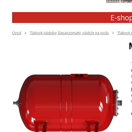
E-shop
Úvod
Tlakové nádoby, Expanzomaty, nádrže na vodu
Tlakové