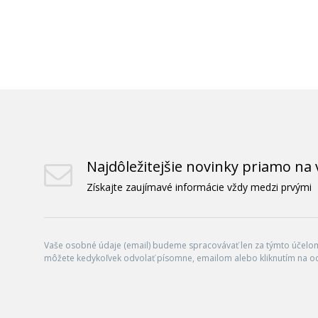
Najdôležitejšie novinky priamo na 
Získajte zaujímavé informácie vždy medzi prvými
Vaše osobné údaje (email) budeme spracovávať len za týmto účelom 
môžete kedykoľvek odvolať písomne, emailom alebo kliknutím na o