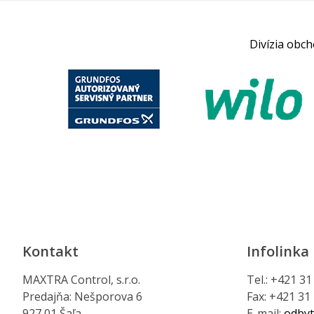
Divízia obc
Kontakt
Infolinka
MAXTRA Control, s.r.o.
Tel.: +421 3
Predajňa: Nešporova 6
Fax: +421 31
927 01 Šaľa
E-mail:
odbyt