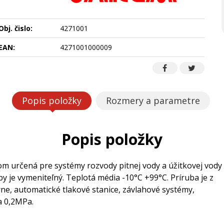
Obj. čislo:
4271001
EAN:
4271001000009
Popis položky
Rozmery a parametre
Popis položky
m určená pre systémy rozvody pitnej vody a úžitkovej vody
je vymeniteľný. Teplotá média -10°C +99°C. Príruba je z
e, automatické tlakové stanice, závlahové systémy,
a 0,2MPa.