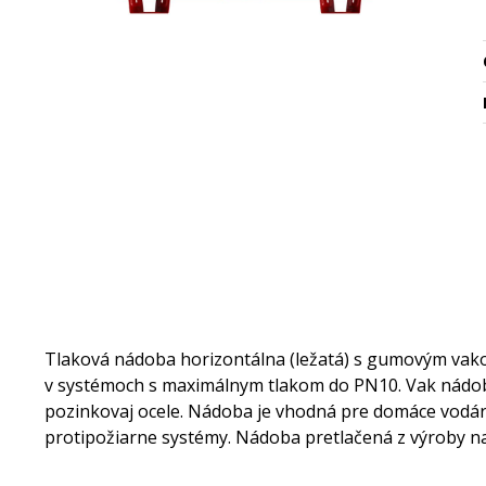
Tlaková nádoba horizontálna (ležatá) s gumovým vako
v systémoch s maximálnym tlakom do PN10. Vak nádoby 
pozinkovaj ocele. Nádoba je vhodná pre domáce vodárn
protipožiarne systémy. Nádoba pretlačená z výroby n