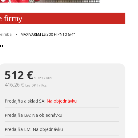
e firmy
príruba
MAXIVAREM LS 300 H PN10 6/4"
"
512
€
s DPH / Kus
416,26 €
bez DPH / Kus
Predajňa a sklad SA:
Na objednávku
Predajňa BA:
Na objednávku
Predajňa LM:
Na objednávku