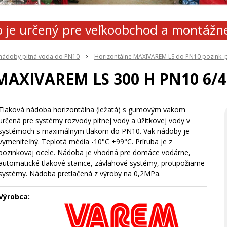
 je určený pre veľkoobchod a montážn
 nádoby pitná voda do PN10
Horizontálne MAXIVAREM LS do PN10 pozink. 
MAXIVAREM LS 300 H PN10 6/4
Tlaková nádoba horizontálna (ležatá) s gumovým vakom
určená pre systémy rozvody pitnej vody a úžitkovej vody v
systémoch s maximálnym tlakom do PN10. Vak nádoby je
vymeniteľný. Teplotá média -10°C +99°C. Príruba je z
pozinkovaj ocele. Nádoba je vhodná pre domáce vodárne,
automatické tlakové stanice, závlahové systémy, protipožiarne
systémy. Nádoba pretlačená z výroby na 0,2MPa.
Výrobca: