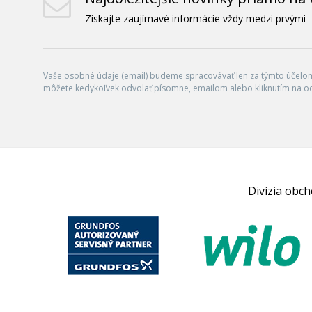
Získajte zaujímavé informácie vždy medzi prvými
Vaše osobné údaje (email) budeme spracovávať len za týmto účelom 
môžete kedykoľvek odvolať písomne, emailom alebo kliknutím na o
Divízia obc