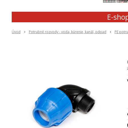
E-shop
Úvod
Potrubné rozvody - voda, kúrenie, kanál, odpad
PE potr