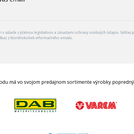
v súlade s platnou legislatívou a zásadami ochrany osobných údajov. Súhlas po
dkaz z ktoréhokoľvek informačného emailu.
hodu má vo svojom predajnom sortimente výrobky popredný