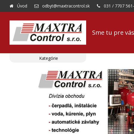
Úvod
odbyt@maxtracontrol.sk
031 / 7707 561
Sme tu pre vás
Kategórie