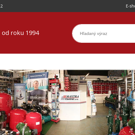
-2
E-sh
 od roku 1994