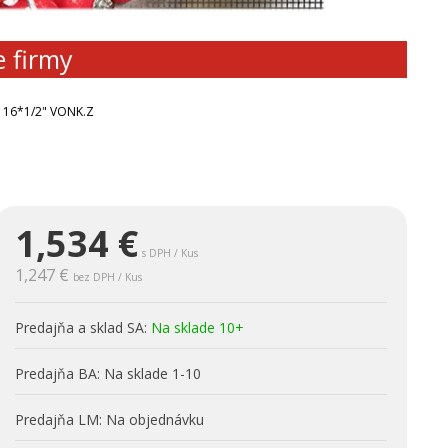
e firmy
 16*1/2" VONK.Z
1,534
€
s DPH / Kus
1,247 €
bez DPH / Kus
Predajňa a sklad SA:
Na sklade 10+
Predajňa BA:
Na sklade 1-10
Predajňa LM:
Na objednávku