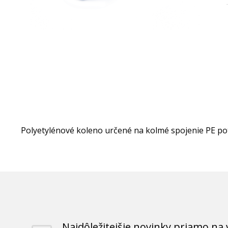
Polyetylénové koleno určené na kolmé spojenie PE pot
Najdôležitejšie novinky priamo na 