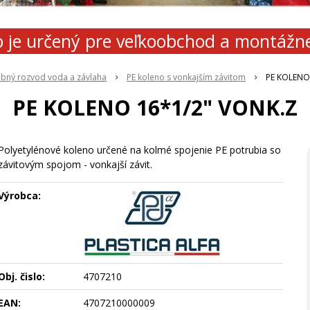
 je určený pre veľkoobchod a montážn
ubný rozvod voda a závlaha
PE koleno s vonkajším závitom
PE KOLENO
PE KOLENO 16*1/2" VONK.Z
Polyetylénové koleno určené na kolmé spojenie PE potrubia so
závitovým spojom - vonkajší závit.
Výrobca:
Obj. čislo:
4707210
EAN:
4707210000009