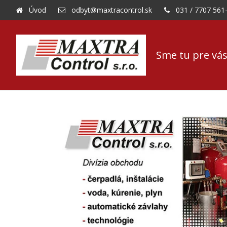
Úvod
odbyt@maxtracontrol.sk
031 / 7707 561
Sme tu pre vás