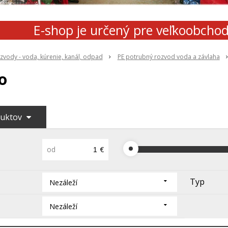
E-shop je určený pre veľkoobcho
zvody - voda, kúrenie, kanál, odpad
PE potrubný rozvod voda a závlaha
o
duktov
od
€
Typ
Nezáleží
Nezáleží