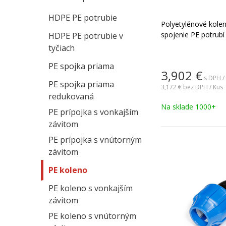
HDPE PE potrubie
Polyetylénové kole
spojenie PE potrubí
HDPE PE potrubie v
tyčiach
PE spojka priama
3,902
€
s DPH /
PE spojka priama
3,172 €
bez DPH / Kus
redukovaná
Na sklade 1000+
PE prípojka s vonkajším
závitom
PE prípojka s vnútorným
závitom
PE koleno
PE koleno s vonkajším
závitom
PE koleno s vnútorným