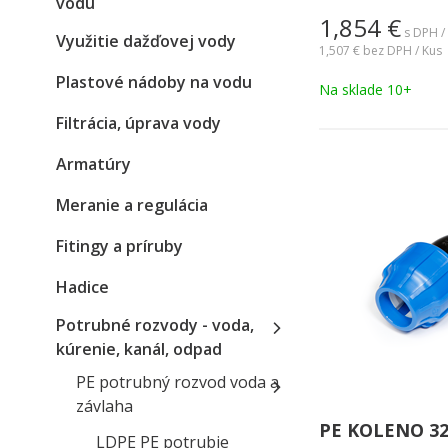
vodu
1,854
€
s DPH /
Využitie dažďovej vody
1,507 €
bez DPH / Kus
Plastové nádoby na vodu
Na sklade 10+
Filtrácia, úprava vody
Armatúry
Meranie a regulácia
Fitingy a príruby
Hadice
Potrubné rozvody - voda,
kúrenie, kanál, odpad
PE potrubný rozvod voda a
závlaha
PE KOLENO 32
LDPE PE potrubie