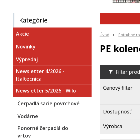
Kategórie
Akcie
Úvod
Potrubné ro
PE kolen
Novinky
Výpredaj
Newsletter 4/2026 -
Filter pro
Italtecnica
Cenový filter
Newsletter 5/2026 - Wilo
Čerpadlá sacie povrchové
Dostupnosť
Vodárne
Výrobca
Ponorné čerpadlá do
vrtov