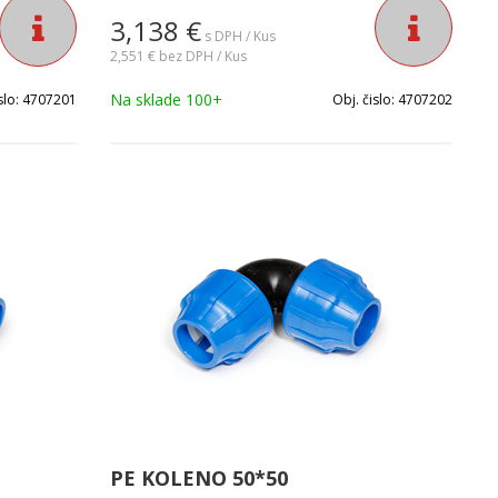
3,138
€
s DPH / Kus
2,551 €
bez DPH / Kus
Na sklade 100+
slo:
4707201
Obj. čislo:
4707202
PE KOLENO 50*50