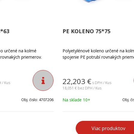
*63
PE KOLENO 75*75
no určené na kolmé
Polyetylénové koleno určené na kol
 rovnakých priemerov.
spojenie PE potrubí rovnakých priem
22,203
€
 / Kus
s DPH / Kus
18,051 €
bez DPH / Kus
Na sklade 10+
Obj. čislo:
4707206
Obj. či
Viac produktov