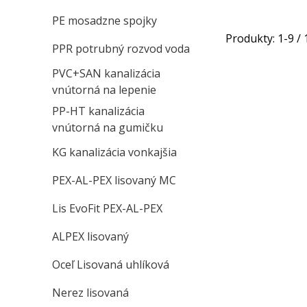
PE mosadzne spojky
Produkty:
1
-
9
/
PPR potrubný rozvod voda
PVC+SAN kanalizácia
vnútorná na lepenie
PP-HT kanalizácia
vnútorná na gumičku
KG kanalizácia vonkajšia
PEX-AL-PEX lisovaný MC
Lis EvoFit PEX-AL-PEX
ALPEX lisovaný
Oceľ Lisovaná uhlíková
Nerez lisovaná