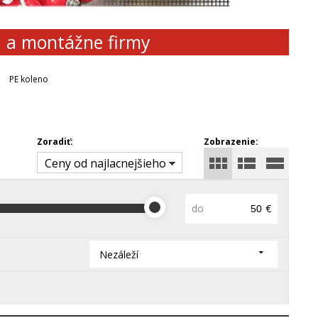
d a montážne firmy
PE koleno
Zoradiť:
Zobrazenie:
Ceny od najlacnejšieho
do
€
Nezáleží