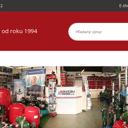
-2
E-sh
 od roku 1994