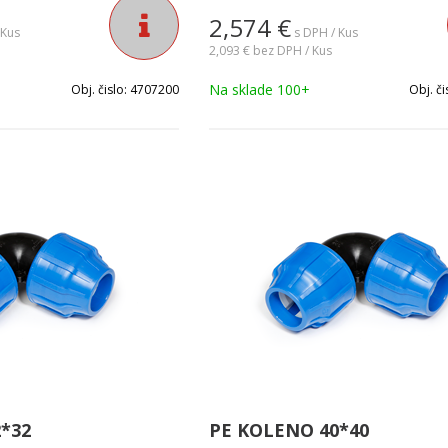
2,574
€
 Kus
s DPH / Kus
2,093 €
bez DPH / Kus
Na sklade 100+
Obj. čislo:
4707200
Obj. či
*32
PE KOLENO 40*40