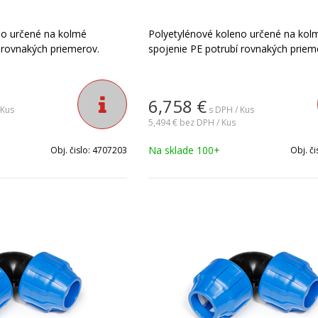
no určené na kolmé
Polyetylénové koleno určené na kol
 rovnakých priemerov.
spojenie PE potrubí rovnakých priem
6,758
€
 Kus
s DPH / Kus
5,494 €
bez DPH / Kus
Na sklade 100+
Obj. čislo:
4707203
Obj. či