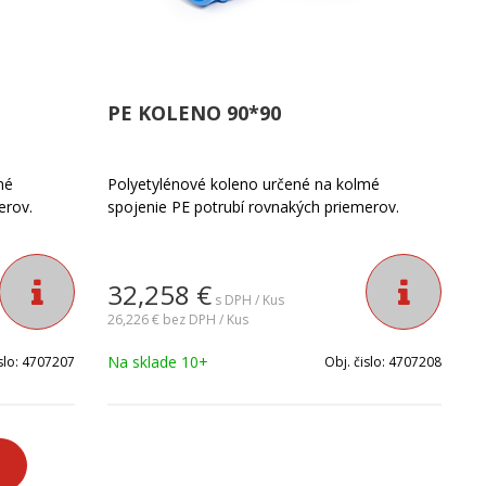
PE KOLENO 90*90
mé
Polyetylénové koleno určené na kolmé
erov.
spojenie PE potrubí rovnakých priemerov.
32,258
€
s DPH / Kus
26,226 €
bez DPH / Kus
Na sklade 10+
slo:
4707207
Obj. čislo:
4707208