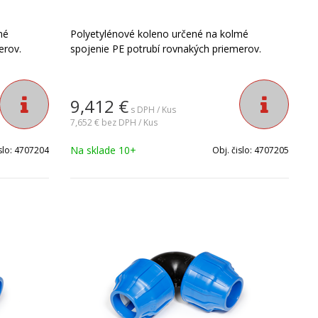
mé
Polyetylénové koleno určené na kolmé
erov.
spojenie PE potrubí rovnakých priemerov.
9,412
€
s DPH / Kus
7,652 €
bez DPH / Kus
Na sklade 10+
slo:
4707204
Obj. čislo:
4707205