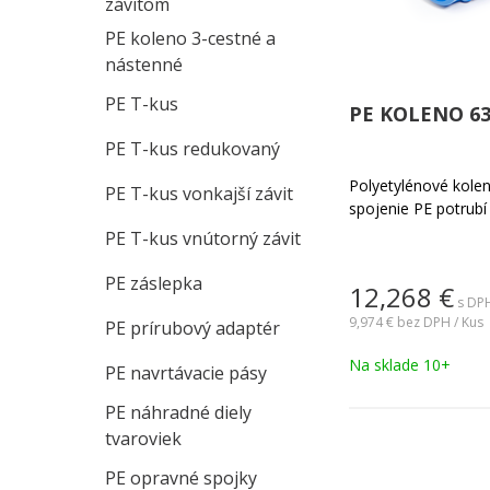
závitom
PE koleno 3-cestné a
nástenné
PE T-kus
PE KOLENO 63
PE T-kus redukovaný
Polyetylénové kole
PE T-kus vonkajší závit
spojenie PE potrubí
PE T-kus vnútorný závit
PE záslepka
12,268
€
s DPH
9,974 €
bez DPH / Kus
PE prírubový adaptér
Na sklade 10+
PE navrtávacie pásy
PE náhradné diely
tvaroviek
PE opravné spojky