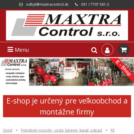
odbyt@maxtracontrol.sk
031 / 7707 561-2
Menu
E-shop je určený pre veľkoobchod a
montážne firmy
Úvod
Potrubné rozvody - voda, kúrenie, kanál, odpad
PE