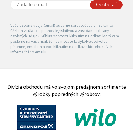
Odoberať
Vaše osobné údaje (email) budeme spracovávať len za týmto
účelom v súlade s platnou legislatívou a zásadami ochrany
osobných údajov. Súhlas potvrdíte kliknutím na odkaz, ktorý vám
pošleme na váš email. Súhlas môžete kedykoľvek odvolať
písomne, emailom alebo kliknutím na odkaz z ktoréhokoľvek
informačného emailu.
Divízia obchodu má vo svojom predajnom sortimente
výrobky popredných výrobcov: