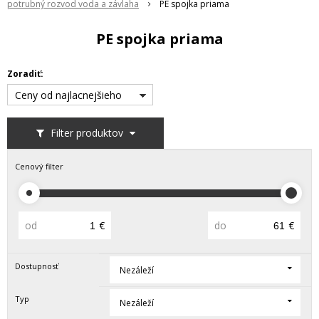
potrubný rozvod voda a závlaha
PE spojka priama
PE spojka priama
Zoradiť:
Ceny od najlacnejšieho
Filter produktov
Cenový filter
od
€
do
€
Dostupnosť
Nezáleží
Typ
Nezáleží