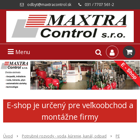
odbyt@maxtracontrol.sk
031 / 7707 561-2
Menu
E-shop je určený pre veľkoobchod a
montážne firmy
Úvod
Potrubné rozvody - voda, kúrenie, kanál, odpad
PE