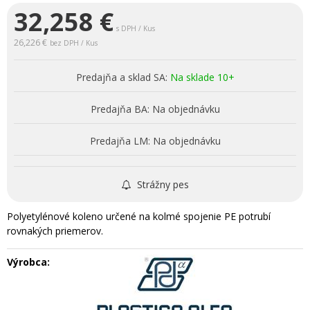
32,258
€
s DPH / Kus
26,226 €
bez DPH / Kus
Predajňa a sklad SA:
Na sklade 10+
Predajňa BA:
Na objednávku
Predajňa LM:
Na objednávku
Strážny pes
Polyetylénové koleno určené na kolmé spojenie PE potrubí
rovnakých priemerov.
Výrobca: