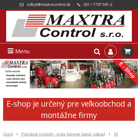
odbyt@maxtracontrol.sk
031 / 7707 561-2
Menu
E-shop je určený pre veľkoobchod a
montážne firmy
Úvod
Potrubné rozvody - voda, kúrenie, kanál, odpad
PE