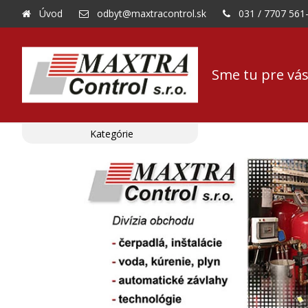
Úvod
odbyt@maxtracontrol.sk
031 / 7707 561
Sme tu pre vás
Kategórie