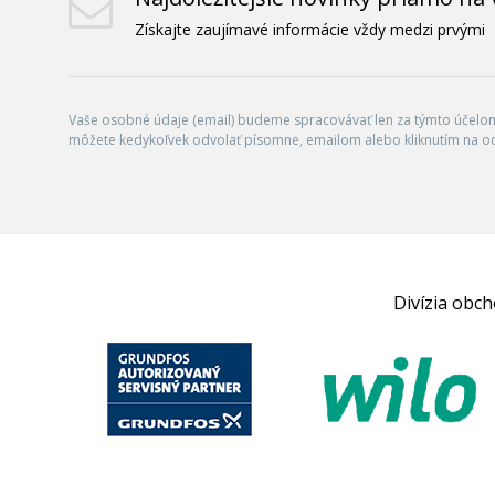
Získajte zaujímavé informácie vždy medzi prvými
Vaše osobné údaje (email) budeme spracovávať len za týmto účelom 
môžete kedykoľvek odvolať písomne, emailom alebo kliknutím na o
Divízia obc