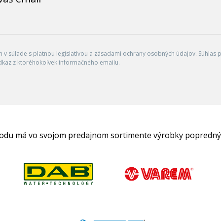
v súlade s platnou legislatívou a zásadami ochrany osobných údajov. Súhlas po
dkaz z ktoréhokoľvek informačného emailu.
hodu má vo svojom predajnom sortimente výrobky popredný