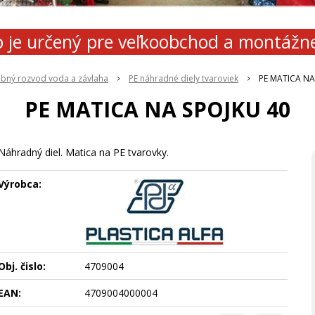
 je určený pre veľkoobchod a montážn
ubný rozvod voda a závlaha
PE náhradné diely tvaroviek
PE MATICA NA
PE MATICA NA SPOJKU 40
Náhradný diel. Matica na PE tvarovky.
Výrobca:
Obj. čislo:
4709004
EAN:
4709004000004