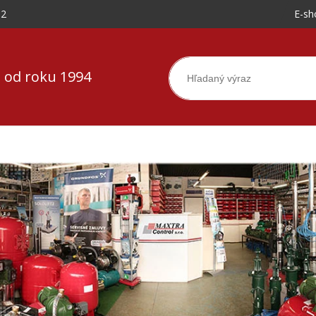
-2
E-sh
 od roku 1994