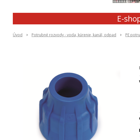
E-shop
Úvod
Potrubné rozvody - voda, kúrenie, kanál, odpad
PE potr