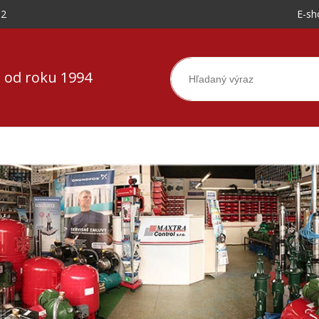
-2
E-sh
 od roku 1994