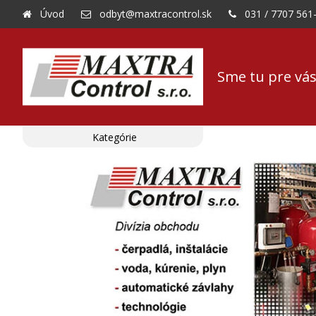
Úvod
odbyt@maxtracontrol.sk
031 / 7707 561
Sme tu pre vás
Kategórie