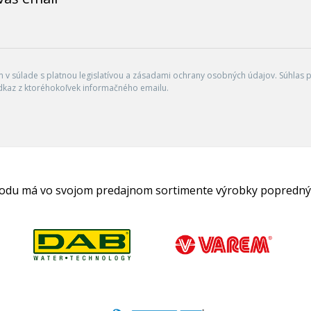
v súlade s platnou legislatívou a zásadami ochrany osobných údajov. Súhlas po
dkaz z ktoréhokoľvek informačného emailu.
hodu má vo svojom predajnom sortimente výrobky popredný