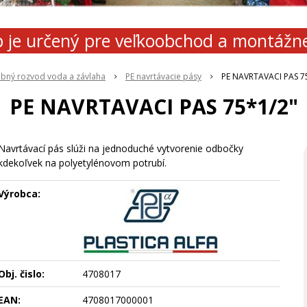
 je určený pre veľkoobchod a montážn
ubný rozvod voda a závlaha
PE navrtávacie pásy
PE NAVRTAVACI PAS 7
PE NAVRTAVACI PAS 75*1/2"
Navrtávací pás slúži na jednoduché vytvorenie odbočky
kdekoľvek na polyetylénovom potrubí.
Výrobca:
Obj. čislo:
4708017
EAN:
4708017000001