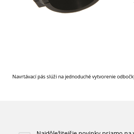
Navrtávací pás slúži na jednoduché vytvorenie odboč
Najdôležitejšie novinky priamo na 