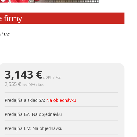
e firmy
5*1/2"
3,143
€
s DPH / Kus
2,555 €
bez DPH / Kus
Predajňa a sklad SA:
Na objednávku
Predajňa BA:
Na objednávku
Predajňa LM:
Na objednávku