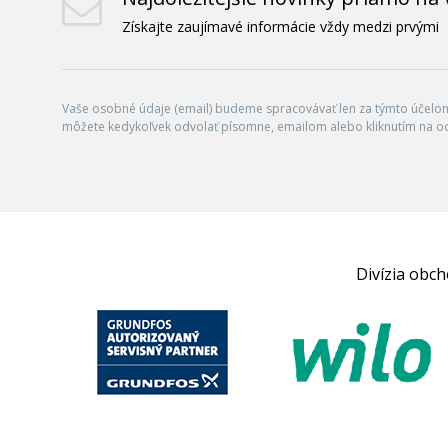
Získajte zaujímavé informácie vždy medzi prvými
Vaše osobné údaje (email) budeme spracovávať len za týmto účelom 
môžete kedykoľvek odvolať písomne, emailom alebo kliknutím na o
Divízia obc