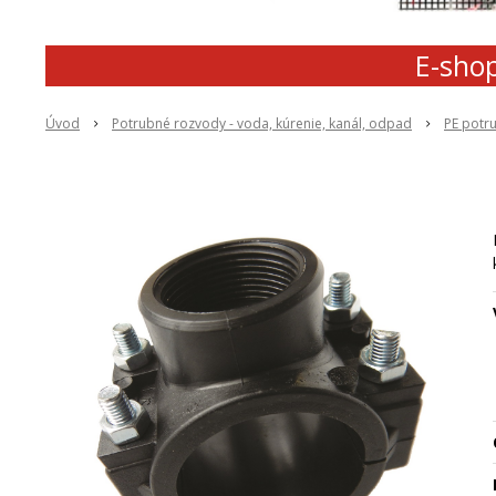
E-shop
Úvod
Potrubné rozvody - voda, kúrenie, kanál, odpad
PE potr