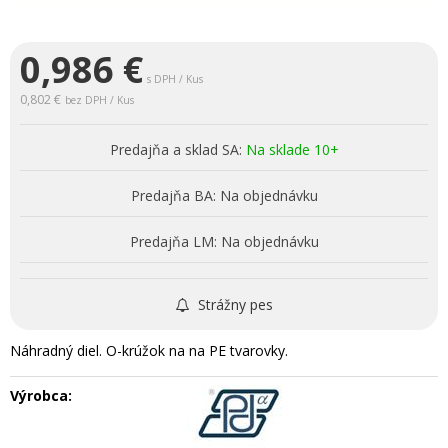
0,986
€
s DPH / Kus
0,802 €
bez DPH / Kus
Predajňa a sklad SA:
Na sklade 10+
Predajňa BA:
Na objednávku
Predajňa LM:
Na objednávku
Strážny pes
Náhradný diel. O-krúžok na na PE tvarovky.
Výrobca: