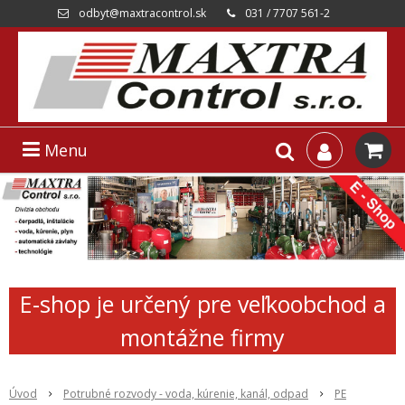
odbyt@maxtracontrol.sk
031 / 7707 561-2
Menu
E-shop je určený pre veľkoobchod a
montážne firmy
Úvod
Potrubné rozvody - voda, kúrenie, kanál, odpad
PE