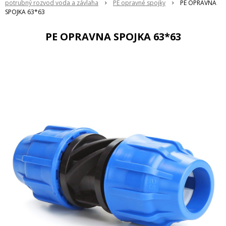
potrubný rozvod voda a závlaha
PE opravné spojky
PE OPRAVNA
SPOJKA 63*63
PE OPRAVNA SPOJKA 63*63