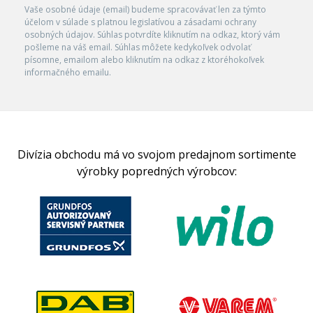
Vaše osobné údaje (email) budeme spracovávať len za týmto
účelom v súlade s platnou legislatívou a zásadami ochrany
osobných údajov. Súhlas potvrdíte kliknutím na odkaz, ktorý vám
pošleme na váš email. Súhlas môžete kedykoľvek odvolať
písomne, emailom alebo kliknutím na odkaz z ktoréhokoľvek
informačného emailu.
Divízia obchodu má vo svojom predajnom sortimente
výrobky popredných výrobcov: