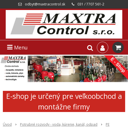
odbyt@maxtracontrol.sk
031 / 7707 561-2
Menu
E-shop je určený pre veľkoobchod a
montážne firmy
Úvod
Potrubné rozvody - voda, kúrenie, kanál, odpad
PE