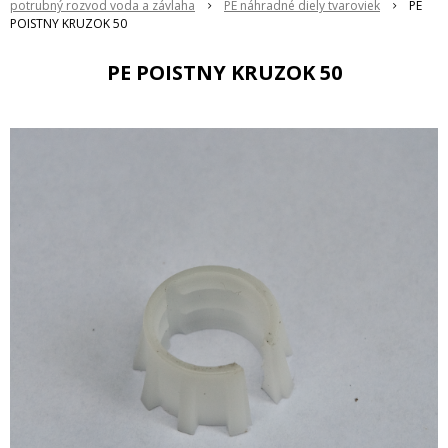
potrubný rozvod voda a závlaha
PE náhradné diely tvaroviek
PE
POISTNY KRUZOK 50
PE POISTNY KRUZOK 50