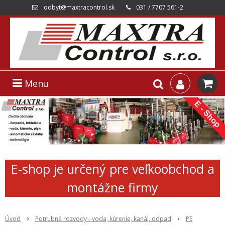
odbyt@maxtracontrol.sk
031 / 7707 561-2
Menu
E-shop je určený pre veľkoobchod a
montážne firmy
Úvod
Potrubné rozvody - voda, kúrenie, kanál, odpad
PE