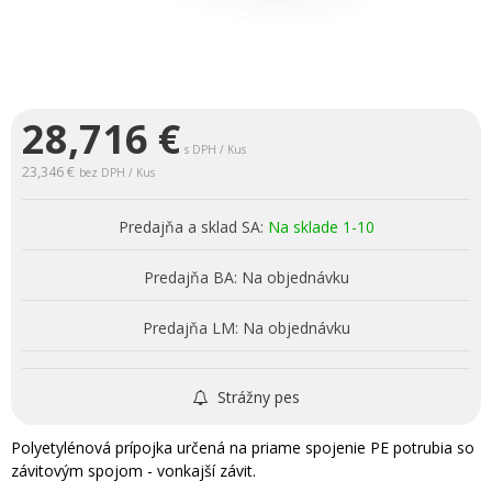
28,716
€
s DPH / Kus
23,346 €
bez DPH / Kus
Predajňa a sklad SA:
Na sklade 1-10
Predajňa BA:
Na objednávku
Predajňa LM:
Na objednávku
Strážny pes
Polyetylénová prípojka určená na priame spojenie PE potrubia so
závitovým spojom - vonkajší závit.