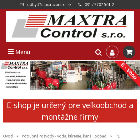
odbyt@maxtracontrol.sk
031 / 7707 561-2
Menu
E-shop je určený pre veľkoobchod a
montážne firmy
Úvod
Potrubné rozvody - voda, kúrenie, kanál, odpad
PE