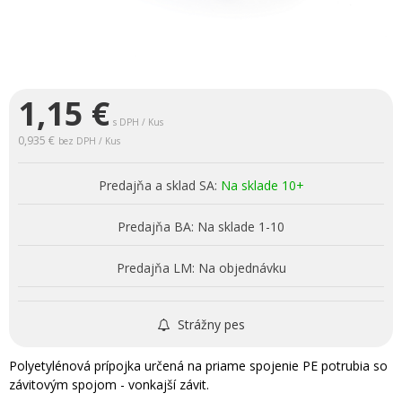
1,15
€
s DPH / Kus
0,935 €
bez DPH / Kus
Predajňa a sklad SA:
Na sklade 10+
Predajňa BA:
Na sklade 1-10
Predajňa LM:
Na objednávku
Strážny pes
Polyetylénová prípojka určená na priame spojenie PE potrubia so
závitovým spojom - vonkajší závit.