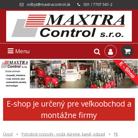
odbyt@maxtracontrol.sk
031 / 7707 561-2
Menu
E-shop je určený pre veľkoobchod a
montážne firmy
Úvod
Potrubné rozvody - voda, kúrenie, kanál, odpad
PE