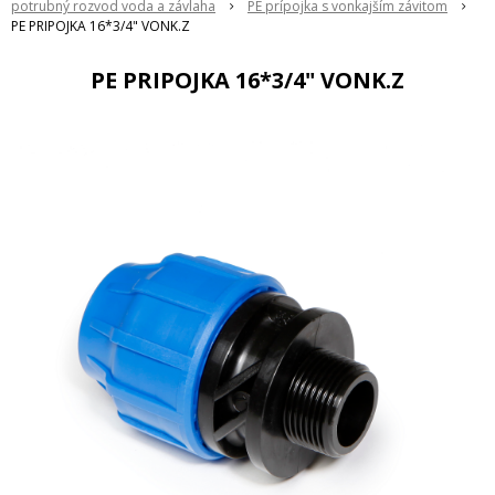
potrubný rozvod voda a závlaha
PE prípojka s vonkajším závitom
PE PRIPOJKA 16*3/4" VONK.Z
PE PRIPOJKA 16*3/4" VONK.Z