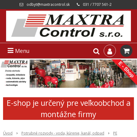
odbyt@maxtracontrol.sk
031 / 7707 561-2
Menu
E-shop je určený pre veľkoobchod a
montážne firmy
Úvod
Potrubné rozvody - voda, kúrenie, kanál, odpad
PE