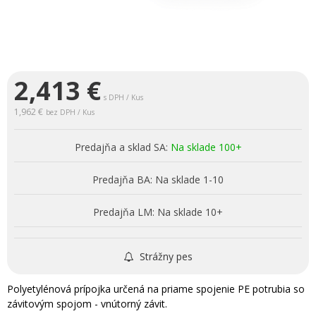
2,413
€
s DPH / Kus
1,962 €
bez DPH / Kus
Predajňa a sklad SA:
Na sklade 100+
Predajňa BA:
Na sklade 1-10
Predajňa LM:
Na sklade 10+
Strážny pes
Polyetylénová prípojka určená na priame spojenie PE potrubia so
závitovým spojom - vnútorný závit.