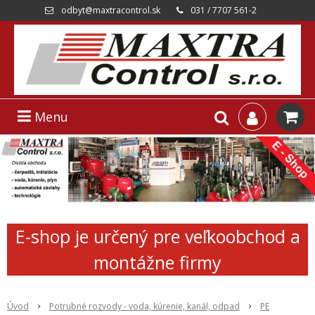
odbyt@maxtracontrol.sk
031 / 7707 561-2
Menu
E-shop je určený pre veľkoobchod a
montážne firmy
Úvod
Potrubné rozvody - voda, kúrenie, kanál, odpad
PE