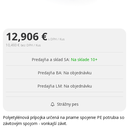
12,906
€
s DPH / Kus
10,493 €
bez DPH / Kus
Predajňa a sklad SA:
Na sklade 10+
Predajňa BA:
Na objednávku
Predajňa LM:
Na objednávku
Strážny pes
Polyetylénová prípojka určená na priame spojenie PE potrubia so
závitovým spojom - vonkajší závit.