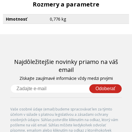
Rozmery a parametre
Hmotnosť
0,776 kg
Najdôležitejšie novinky priamo na váš
email
Získajte zaujímavé informácie vždy medzi prvými
Odoberať
Vaše osobné údaje (email) budeme spracovávať len za týmto
účelom v súlade s platnou legislatívou a zásadami ochrany
osobných údajov. Súhlas potvrdíte kliknutím na odkaz, ktorý vám
pošleme na váš email. Súhlas môžete kedykoľvek odvolať
písomne, emailom alebo kliknutím na odkaz z ktoréhokoľvek