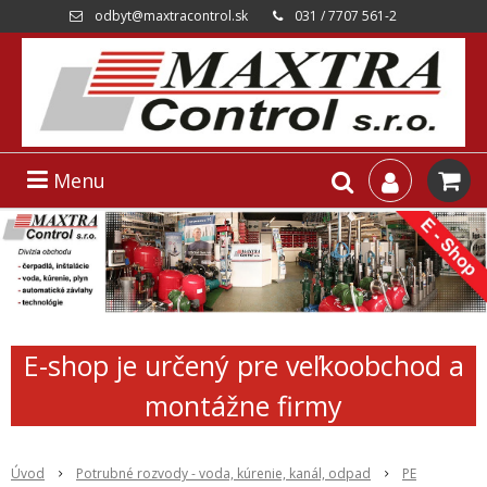
odbyt@maxtracontrol.sk
031 / 7707 561-2
Menu
E-shop je určený pre veľkoobchod a
montážne firmy
Úvod
Potrubné rozvody - voda, kúrenie, kanál, odpad
PE