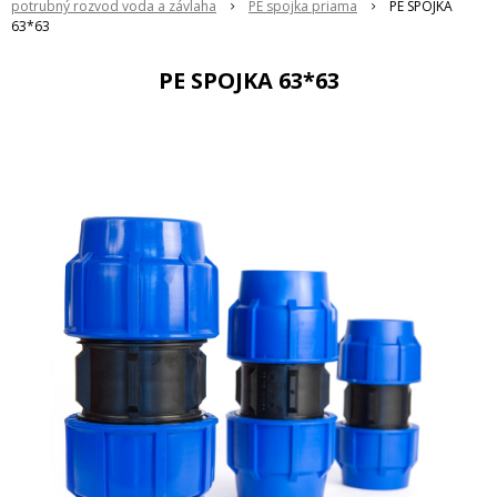
potrubný rozvod voda a závlaha
PE spojka priama
PE SPOJKA
63*63
PE SPOJKA 63*63