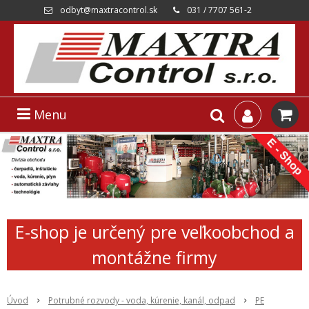
odbyt@maxtracontrol.sk
031 / 7707 561-2
Menu
E-shop je určený pre veľkoobchod a
montážne firmy
Úvod
Potrubné rozvody - voda, kúrenie, kanál, odpad
PE