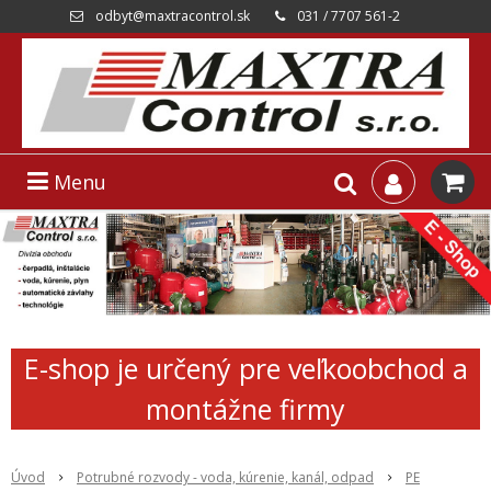
odbyt@maxtracontrol.sk
031 / 7707 561-2
Menu
E-shop je určený pre veľkoobchod a
montážne firmy
Úvod
Potrubné rozvody - voda, kúrenie, kanál, odpad
PE