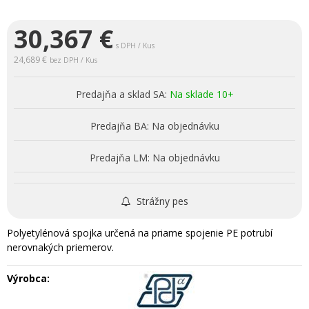
30,367
€
s DPH / Kus
24,689 €
bez DPH / Kus
Predajňa a sklad SA:
Na sklade 10+
Predajňa BA:
Na objednávku
Predajňa LM:
Na objednávku
Strážny pes
Polyetylénová spojka určená na priame spojenie PE potrubí
nerovnakých priemerov.
Výrobca: