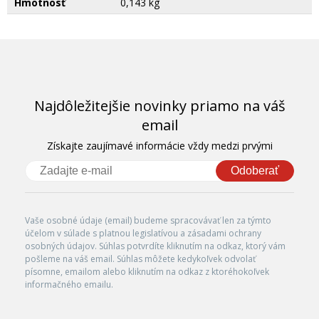
Hmotnosť
0,143 kg
Najdôležitejšie novinky priamo na váš
email
Získajte zaujímavé informácie vždy medzi prvými
Odoberať
Vaše osobné údaje (email) budeme spracovávať len za týmto
účelom v súlade s platnou legislatívou a zásadami ochrany
osobných údajov. Súhlas potvrdíte kliknutím na odkaz, ktorý vám
pošleme na váš email. Súhlas môžete kedykoľvek odvolať
písomne, emailom alebo kliknutím na odkaz z ktoréhokoľvek
informačného emailu.