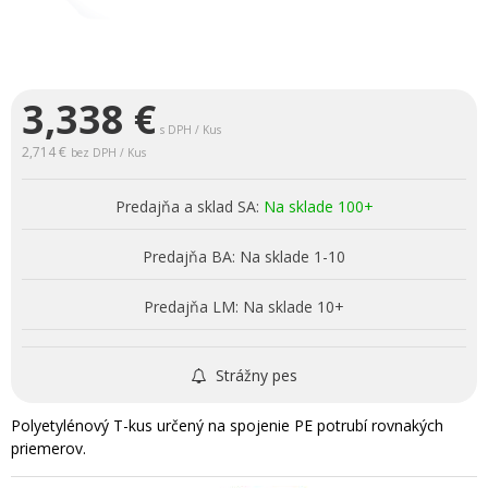
3,338
€
s DPH / Kus
2,714 €
bez DPH / Kus
Predajňa a sklad SA:
Na sklade 100+
Predajňa BA:
Na sklade 1-10
Predajňa LM:
Na sklade 10+
Strážny pes
Polyetylénový T-kus určený na spojenie PE potrubí rovnakých
priemerov.