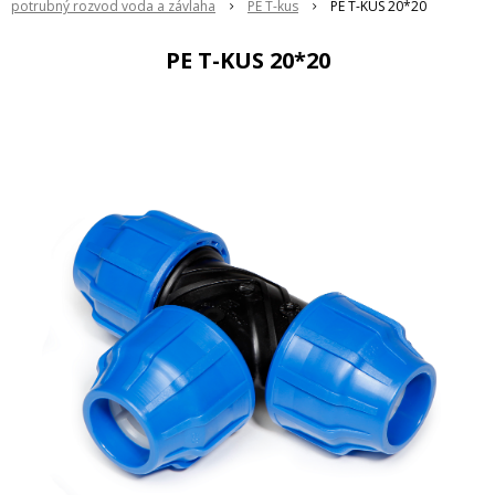
potrubný rozvod voda a závlaha
PE T-kus
PE T-KUS 20*20
PE T-KUS 20*20