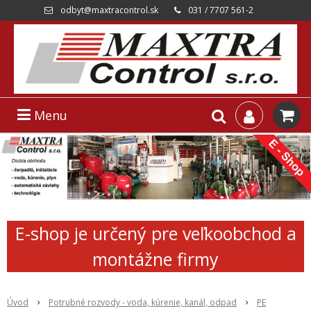
odbyt@maxtracontrol.sk
031 / 7707 561-2
Menu
E-shop je určený pre veľkoobchod a
montážne firmy
Úvod
Potrubné rozvody - voda, kúrenie, kanál, odpad
PE