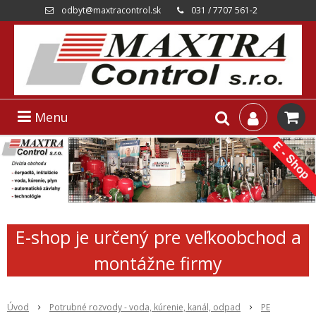
odbyt@maxtracontrol.sk
031 / 7707 561-2
Menu
E-shop je určený pre veľkoobchod a
montážne firmy
Úvod
Potrubné rozvody - voda, kúrenie, kanál, odpad
PE