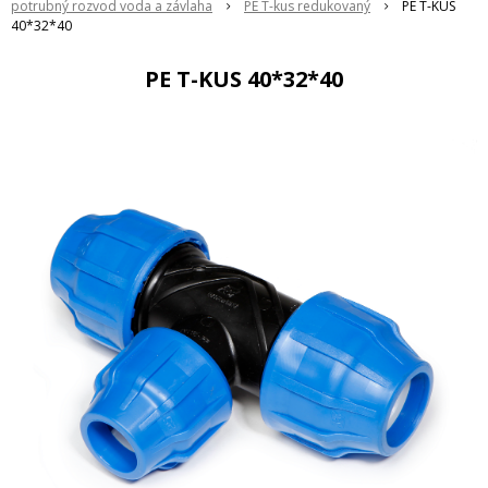
potrubný rozvod voda a závlaha
PE T-kus redukovaný
PE T-KUS
40*32*40
PE T-KUS 40*32*40