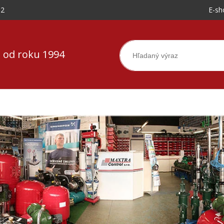
-2
E-sh
 od roku 1994