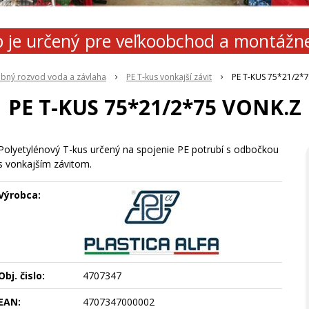
 je určený pre veľkoobchod a montážn
ubný rozvod voda a závlaha
PE T-kus vonkajší závit
PE T-KUS 75*21/2*
PE T-KUS 75*21/2*75 VONK.Z
Polyetylénový T-kus určený na spojenie PE potrubí s odbočkou
s vonkajším závitom.
Výrobca:
Obj. čislo:
4707347
EAN:
4707347000002