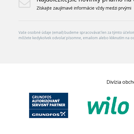
Získajte zaujímavé informácie vždy medzi prvými
Vaše osobné údaje (email) budeme spracovávať len za týmto účelom 
môžete kedykoľvek odvolať písomne, emailom alebo kliknutím na o
Divízia obc