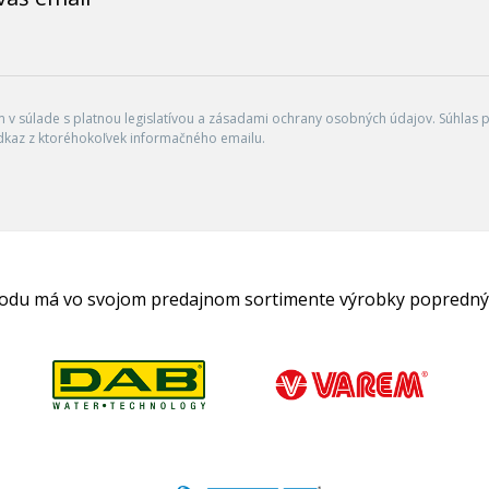
v súlade s platnou legislatívou a zásadami ochrany osobných údajov. Súhlas po
dkaz z ktoréhokoľvek informačného emailu.
hodu má vo svojom predajnom sortimente výrobky popredný