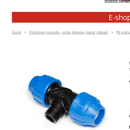
E-shop
Úvod
Potrubné rozvody - voda, kúrenie, kanál, odpad
PE potr