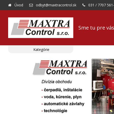
Úvod
odbyt@maxtracontrol.sk
031 / 7707 561
Sme tu pre vás
Kategórie