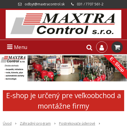
odbyt@maxtracontrol.sk
031 / 7707 561-2
Menu
E-shop je určený pre veľkoobchod a
montážne firmy
Úvod
Záhradný program
Postrekovače úderové