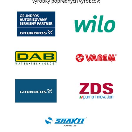
výrobky popredných výrobcov: