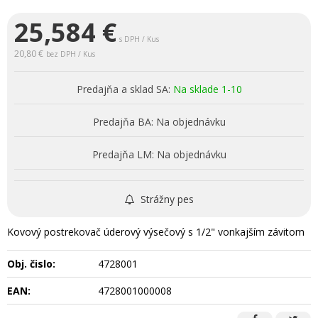
25,584
€
s DPH / Kus
20,80 €
bez DPH / Kus
Predajňa a sklad SA:
Na sklade 1-10
Predajňa BA:
Na objednávku
Predajňa LM:
Na objednávku
Strážny pes
Kovový postrekovač úderový výsečový s 1/2" vonkajším závitom
Obj. čislo:
4728001
EAN:
4728001000008