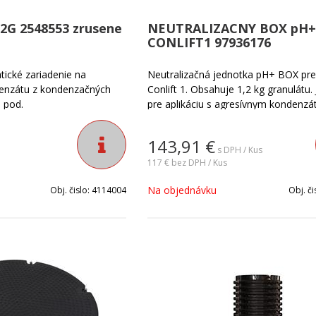
 2G 2548553 zrusene
NEUTRALIZACNY BOX pH+
CONLIFT1 97936176
ické zariadenie na
Neutralizačná jednotka pH+ BOX pre
enzátu z kondenzačných
Conlift 1. Obsahuje 1,2 kg granulátu.
a pod.
pre aplikáciu s agresívnym kondenz
nižším ako 2,5.
143,91
€
s DPH / Kus
117 €
bez DPH / Kus
Na objednávku
Obj. čislo:
4114004
Obj. či