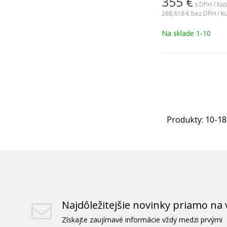
355
€
s DPH / Kus
288,618 €
bez DPH / K
Na sklade 1-10
Produkty:
10
-
18
Najdôležitejšie novinky priamo na 
Získajte zaujímavé informácie vždy medzi prvými