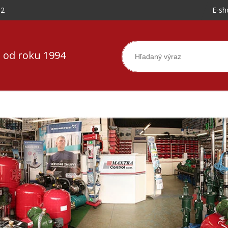
-2
E-sh
 od roku 1994