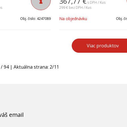
367,77
€
s DPH / Kus
us
299 €
bez DPH / Kus
Na objednávku
Obj. čislo:
4247089
Obj. či
Viac produktov
/
94
| Aktuálna strana:
2
/
11
váš email