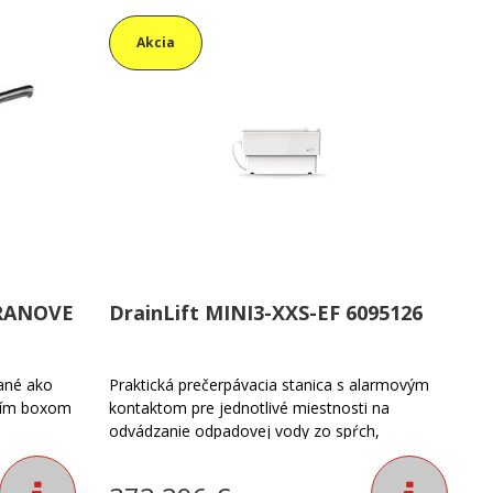
Akcia
RANOVE
DrainLift MINI3-XXS-EF 6095126
ané ako
Praktická prečerpávacia stanica s alarmovým
acím boxom
kontaktom pre jednotlivé miestnosti na
odvádzanie odpadovej vody zo spŕch,
umývačiek riadu a práčok, ako aj kondenzátu z
kondenzačných kotlov pod hladinou spätného