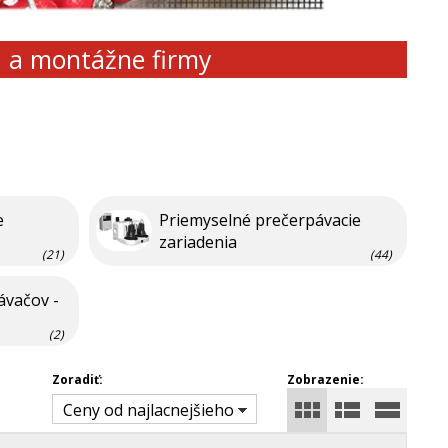
d a montážne firmy
e
Priemyselné prečerpávacie
zariadenia
(21)
(44)
ávačov -
(2)
Zoradiť:
Zobrazenie:
Ceny od najlacnejšieho