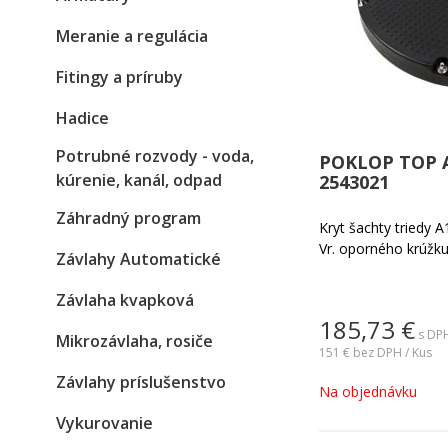
Meranie a regulácia
Fitingy a príruby
Hadice
Potrubné rozvody - voda,
POKLOP TOP 
kúrenie, kanál, odpad
2543021
Záhradný program
Kryt šachty triedy 
Vr. oporného krúžku,
Závlahy Automatické
Závlaha kvapková
185,73
€
s DPH
Mikrozávlaha, rosiče
151 €
bez DPH / Kus
Závlahy príslušenstvo
Na objednávku
Vykurovanie