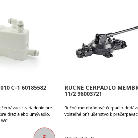
010 C-1 60185582
RUCNE CERPADLO MEMB
11/2 96003721
čerpávacie zariadenie pre
Ručné membránové čerpadlo dodáv
pre drez alebo umývadlo.
voliteľné príslušenstvo k prečerpáv
 WC.