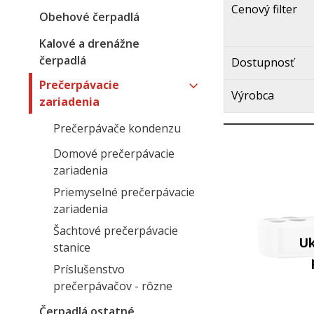
Cenový filter
Obehové čerpadlá
Kalové a drenážne
čerpadlá
Dostupnosť
Prečerpávacie
Výrobca
zariadenia
Prečerpávače kondenzu
Domové prečerpávacie
zariadenia
Priemyselné prečerpávacie
zariadenia
Šachtové prečerpávacie
stanice
Príslušenstvo
prečerpávačov - rôzne
Čerpadlá ostatné