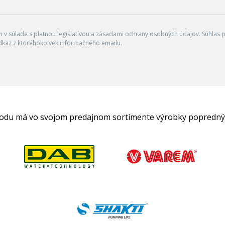
v súlade s platnou legislatívou a zásadami ochrany osobných údajov. Súhlas po
dkaz z ktoréhokoľvek informačného emailu.
hodu má vo svojom predajnom sortimente výrobky popredný