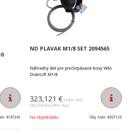
ND PLAVAK M1/8 SET 2094565
10
Náhradný diel pre prečerpávacie boxy Wilo
DrainLift M1/8
323,121
€
s DPH / Kus
262,70 €
bez DPH / Kus
Na objednávku
slo:
4197241
Obj. čislo:
4307123