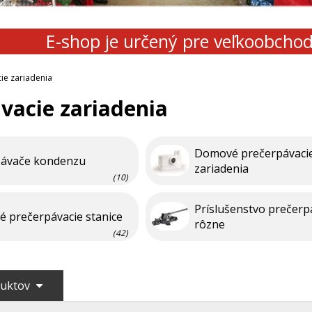
E-shop je určený pre veľkoobcho
ie zariadenia
vacie zariadenia
Domové prečerpávaci
pávače kondenzu
zariadenia
(10)
Príslušenstvo prečerp
é prečerpávacie stanice
rôzne
(42)
duktov