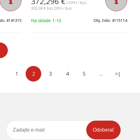
372,296
€
vzdutia.
s DPH / Kus
302,68 €
bez DPH / Kus
Na sklade 1-10
slo:
4141315
Obj. čislo:
4115114
1
2
3
4
5
…
>|
Odoberať