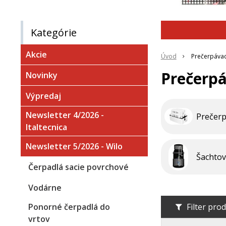
Kategórie
Akcie
Úvod
Prečerpávac
Prečerpá
Novinky
Výpredaj
Newsletter 4/2026 -
Prečer
Italtecnica
Newsletter 5/2026 - Wilo
Šachtov
Čerpadlá sacie povrchové
Vodárne
Ponorné čerpadlá do
Filter pro
vrtov