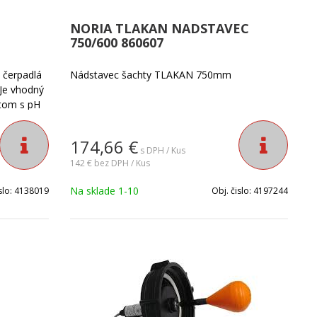
NORIA TLAKAN NADSTAVEC
750/600 860607
 čerpadlá
Nádstavec šachty TLAKAN 750mm
 Je vhodný
átom s pH
174,66
€
s DPH / Kus
142 €
bez DPH / Kus
Na sklade 1-10
slo:
4138019
Obj. čislo:
4197244