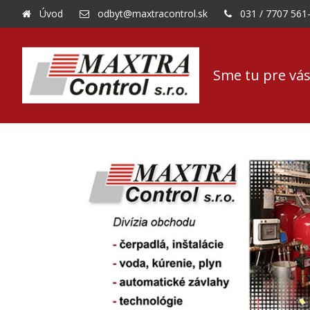
Úvod
odbyt@maxtracontrol.sk
031 / 7707 561
Sme tu pre vás