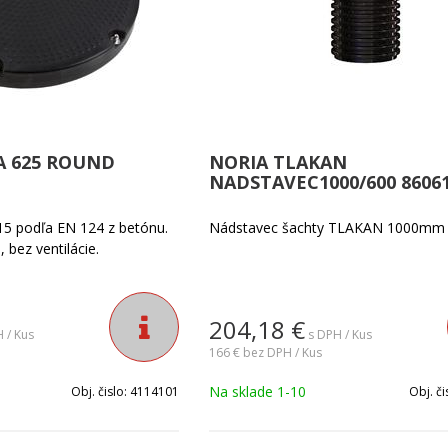
A 625 ROUND
NORIA TLAKAN
NADSTAVEC1000/600 8606
A15 podľa EN 124 z betónu.
Nádstavec šachty TLAKAN 1000mm
 bez ventilácie.
204,18
€
 / Kus
s DPH / Kus
166 €
bez DPH / Kus
Na sklade 1-10
Obj. čislo:
4114101
Obj. či