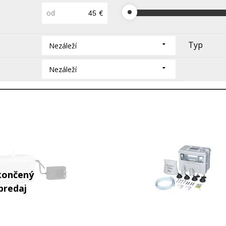
od
€
Typ
Nezáleží
Nezáleží