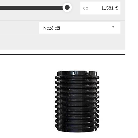
do
€
Nezáleží