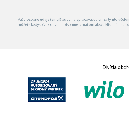
Vaše osobné údaje (email) budeme spracovávať len za týmto účelom 
môžete kedykoľvek odvolať písomne, emailom alebo kliknutím na o
Divízia obc