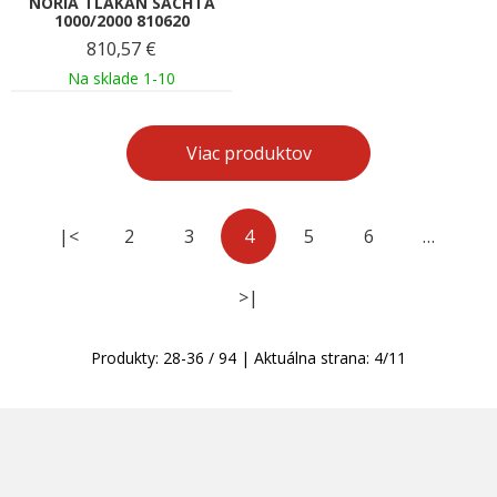
NORIA TLAKAN SACHTA
1000/2000 810620
810,57
€
Na sklade 1-10
Viac produktov
|<
2
3
4
5
6
…
>|
Produkty:
28
-
36
/
94
| Aktuálna strana:
4
/
11