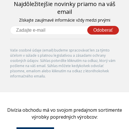
Najdôležitejšie novinky priamo na váš
email
Získajte zaujímavé informácie vždy medzi prvými
Odoberať
Vaše osobné údaje (email) budeme spracovávať len za týmto
účelom v súlade s platnou legislatívou a zásadami ochrany
osobných údajov. Súhlas potvrdíte kliknutím na odkaz, ktorý vám
pošleme na váš email. Súhlas môžete kedykoľvek odvolať
písomne, emailom alebo kliknutím na odkaz z ktoréhokoľvek
informačného emailu.
Divízia obchodu má vo svojom predajnom sortimente
výrobky popredných výrobcov: