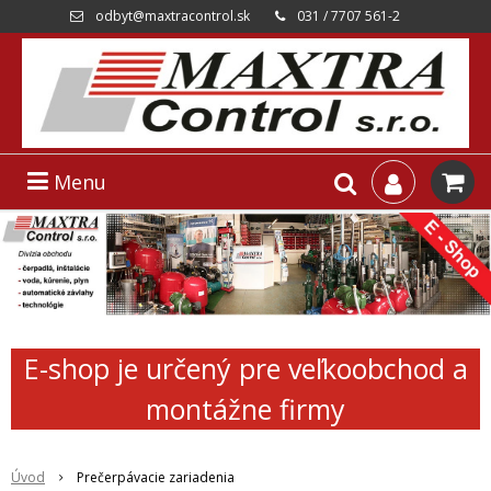
odbyt@maxtracontrol.sk
031 / 7707 561-2
Menu
E-shop je určený pre veľkoobchod a
montážne firmy
Úvod
Prečerpávacie zariadenia