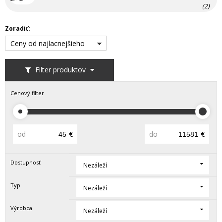
(2)
Zoradiť:
Ceny od najlacnejšieho
Filter produktov
Cenový filter
od
€
do
€
Dostupnosť
Nezáleží
Typ
Nezáleží
Výrobca
Nezáleží