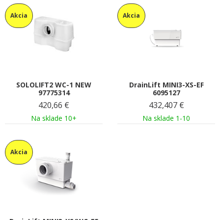
Akcia
Akcia
SOLOLIFT2 WC-1 NEW
DrainLift MINI3-XS-EF
97775314
6095127
420,66
€
432,407
€
Na sklade 10+
Na sklade 1-10
Akcia