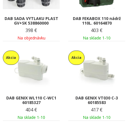
DAB SADA VYTLAKU PLAST
DAB FEKABOX 110 nádrž
GV+SK 538860000
110L. 60164870
398
€
403
€
Na objednávku
Na sklade 1-10
Akcia
Akcia
DAB GENIX WL110 C-WC1
DAB GENIX VT030 C-3
60185327
60185583
404
€
417
€
Na sklade 1-10
Na sklade 1-10