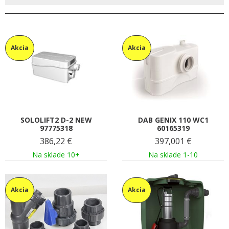
Akcia
Akcia
SOLOLIFT2 D-2 NEW
DAB GENIX 110 WC1
97775318
60165319
386,22
€
397,001
€
Na sklade 10+
Na sklade 1-10
Akcia
Akcia