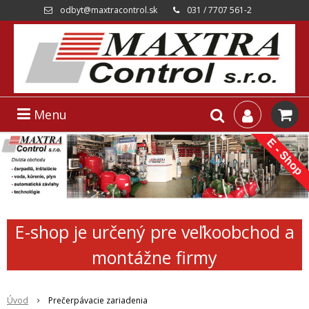
odbyt@maxtracontrol.sk
031 / 7707 561-2
Menu
E-shop je určený pre veľkoobchod a
montážne firmy
Úvod
Prečerpávacie zariadenia