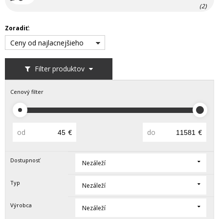
(2)
Zoradiť:
Ceny od najlacnejšieho
Filter produktov
Cenový filter
od
€
do
€
Dostupnosť
Nezáleží
Typ
Nezáleží
Výrobca
Nezáleží