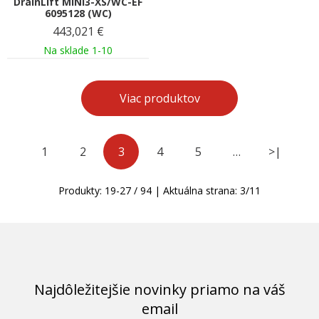
DrainLift MINI3-XS/WC-EF
6095128 (WC)
443,021
€
Na sklade 1-10
Viac produktov
1
2
3
4
5
…
>|
Produkty:
19
-
27
/
94
| Aktuálna strana:
3
/
11
Najdôležitejšie novinky priamo na váš
email