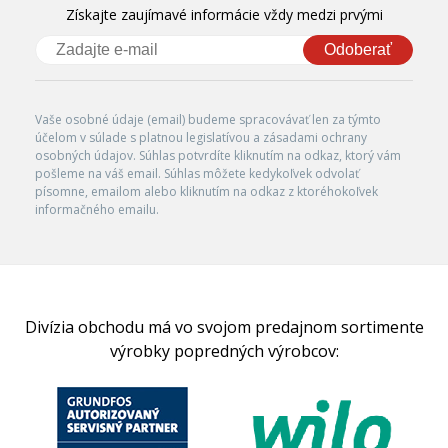
Získajte zaujímavé informácie vždy medzi prvými
Odoberať
Vaše osobné údaje (email) budeme spracovávať len za týmto
účelom v súlade s platnou legislatívou a zásadami ochrany
osobných údajov. Súhlas potvrdíte kliknutím na odkaz, ktorý vám
pošleme na váš email. Súhlas môžete kedykoľvek odvolať
písomne, emailom alebo kliknutím na odkaz z ktoréhokoľvek
informačného emailu.
Divízia obchodu má vo svojom predajnom sortimente
výrobky popredných výrobcov: